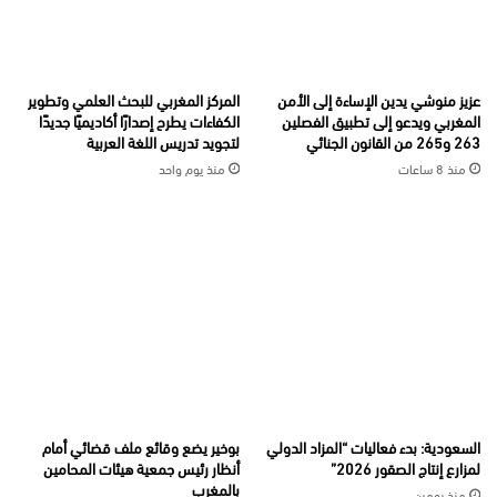
عزيز منوشي يدين الإساءة إلى الأمن
المركز المغربي للبحث العلمي وتطوير
المغربي ويدعو إلى تطبيق الفصلين
الكفاءات يطرح إصدارًا أكاديميًا جديدًا
263 و265 من القانون الجنائي
لتجويد تدريس اللغة العربية
منذ 8 ساعات
منذ يوم واحد
السعودية: بدء فعاليات “المزاد الدولي
بوخير يضع وقائع ملف قضائي أمام
لمزارع إنتاج الصقور 2026”
أنظار رئيس جمعية هيئات المحامين
بالمغرب
منذ يومين