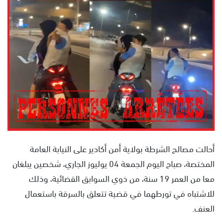
س
ل
ب
ر
ي
د
ا
إ
ل
ك
ت
ر
أحالت مصالح الشرطة بولاية أمن أكادير على النيابة العامة
و
المختصة، صباح اليوم الجمعة 04 يوليوز الجاري، شخصين يبلغان
ن
ي
معا من العمر 19 سنة، من ذوي السوابق القضائية، وذلك
ا
للاشتباه في تورطهما في قضية تتعلق بالسرقة باستعمال
العنف.