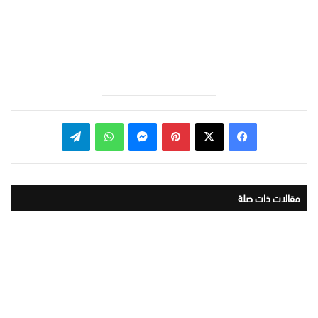
بينتيريست
ماسنجر
واتساب
تيلقرام
مقالات ذات صلة