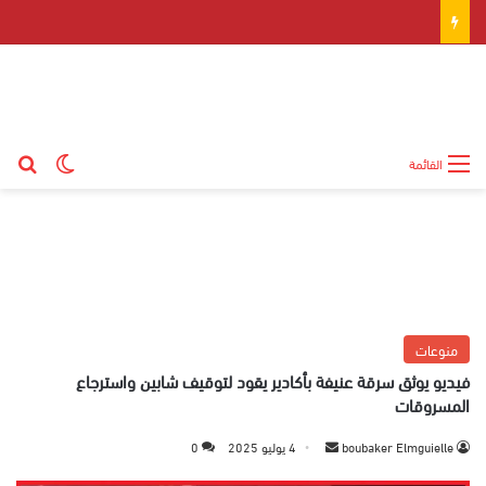
بح
الوضع ال
القائمة
منوعات
فيديو يوثق سرقة عنيفة بأكادير يقود لتوقيف شابين واسترجاع
المسروقات
boubaker Elmguielle
أ
4 يوليو 2025
0
ر