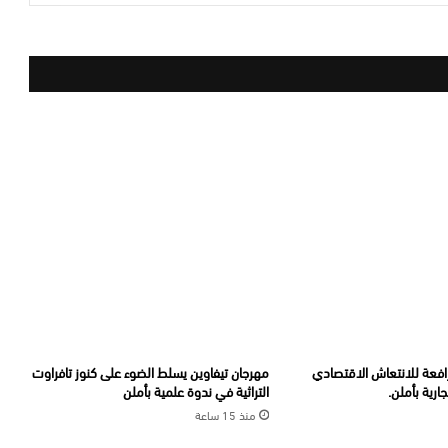
رافعة للانتعاش الاقتصادي
مهرجان تيفاوين يسلط الضوء على كنوز تافراوت
ارية بأملن.
التراثية في ندوة علمية بأملن
منذ 15 ساعة