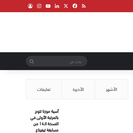
‫X
فيسبوك
ملخص الموقع RSS
لينكدإن
‫YouTube
انستقرام
تسجيل الدخول
بحث
عن
الأشهر
الأخيرة
تعليقات
آسية موزنا تتوج
بالمرتبة الأولى في
النسخة الـ14 من
مسابقة تيفيناغ