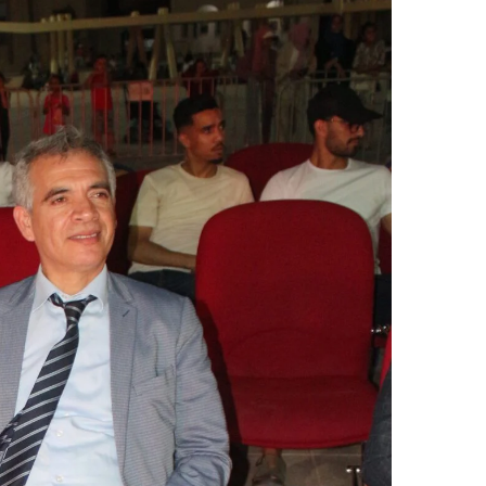
ر
ي
د
ا
إ
ل
ك
ت
ر
و
ن
ي
ا