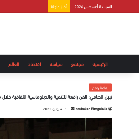
السبت 8 أغسطس 2026
أخبار عاجلة
الرئيسية
مجتمع
سياسة
اقتصاد
العالم
ثقافة وفن
نبيل الصافي: الفن رافعة للتنمية والدبلوماسية الثقافية خلال 
boubaker Elmguielle
أ
4 يوليو 2025
ر
س
ل
ب