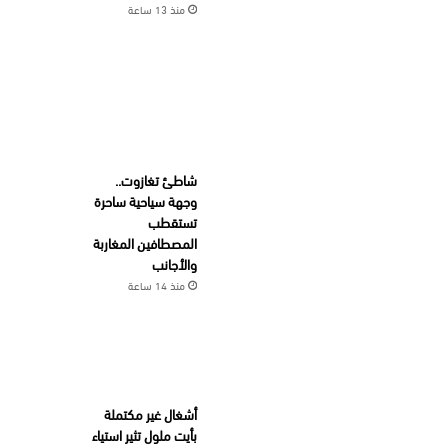
منذ 13 ساعة
شاطئ تغازوت..
وجهة سياحية ساحرة
تستقطب
المصطافين المغاربة
والأجانب
منذ 14 ساعة
أشغال غير مكتملة
بأيت ملول تثير استياء