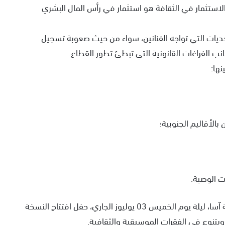
ن الاستثمار في الثقافة هو استثمار في رأس المال البشري
يات التي تواجه الفنانين، سواء من حيث صعوبة تسجيل
انب الفراغات القانونية التي تبطئ تطور القطاع.
ها:
الأقاليم الجنوبية؛
ت الوصية.
وفي سياق متصل، شهدت ساحة محمد الخامس بمدينة آسا، ليلة يوم الخميس 03 يوليوز الجاري، حفل افتتاح النسخة
وبتنوع في الفقرات الموسيقية والثقافية.