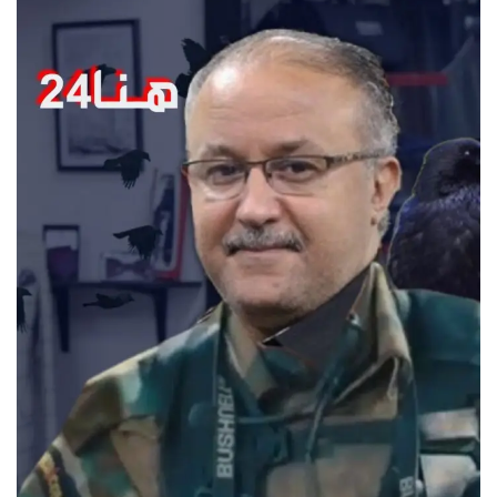
س
ل
ب
ر
ي
د
ا
إ
ل
ك
ت
ر
و
ن
ي
ا