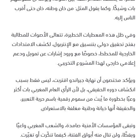
بات وشيكًا. وكما يقول المثل: من خان وطنه، خان حتى أقرب
الناس إليه.
وفي ظل هذه المعطيات الخطيرة، تتعالى الأصوات للمطالبة
بـفتح تحقيق دولي بتنسيق مع الإنتربول، لكشف الامتدادات
الخارجية للمخطط، خصوصًا مع ورود إشارات عن تمويل ودعم
إعلامي خارجي لهذا المشروع التخريبي.
ويؤكد مختصون أن نهاية جيراندو اقتربت، ليس فقط بسبب
انكشاف دوره الحقيقي، بل لأن الرأي العام المغربي بات أكثر
وعيًا بخطورة ما يُبث من سموم رقمية باسم حرية التعبير،
والحقيقة أنها خيانة وطنية مغلفة بالاستعراض.
وتبقى المؤسسات الأمنية صامدة، والشعب المغربي واعيًا
ويقظًا، ولن تنال منه أبواق الفتنة، كيفما تنكّرت أو تغيّرت.