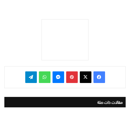
بينتيريست
ماسنجر
واتساب
تيلقرام
مقالات ذات صلة