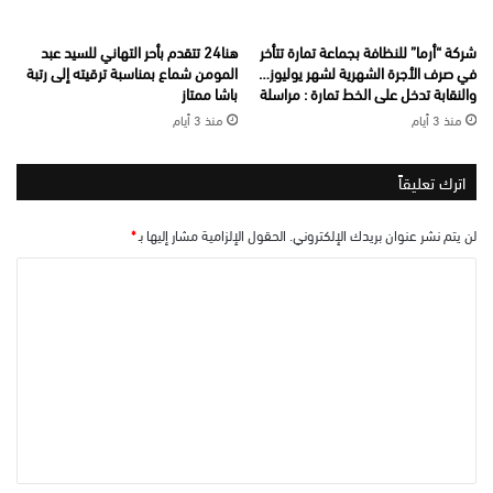
شركة “أرما” للنظافة بجماعة تمارة تتأخر
هنا24 تتقدم بأحر التهاني للسيد عبد
في صرف الأجرة الشهرية لشهر يوليوز…
المومن شماع بمناسبة ترقيته إلى رتبة
والنقابة تدخل على الخط تمارة : مراسلة
باشا ممتاز
منذ 3 أيام
منذ 3 أيام
اترك تعليقاً
لن يتم نشر عنوان بريدك الإلكتروني.
الحقول الإلزامية مشار إليها بـ
*
ا
ل
ت
ع
ل
ي
ق