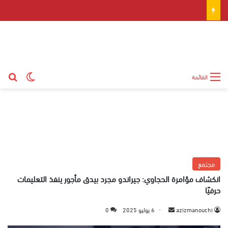
بح
الوضع ال
القائمة
مجتمع
انكشاف مؤامرة الحجاوي: جيراندو مجرد بيدق مأجور ينفذ التعليمات
حرفيًا
azizmanouchi
أ
6 يوليو 2025
0
ر