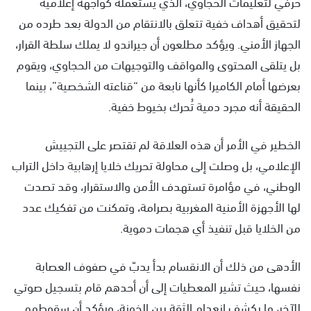
حرفي لتعليمات الحجاوي، الذي يستعمله كواجهة إعلامية
لتحقيق أهداف خفية تتعلق بالانتقام من الدولة بعد طرده من
الجهاز الأمني. ويؤكد مطلعون أن جيراندو لا يملك سلطة القرار،
بل يتلقى المحتوى والمواقف والتوجيهات من الحجاوي، ويقوم
بعرضها أمام الكاميرا كأنها نابعة من “قناعته الشخصية”، بينما
الحقيقة أنه مجرد دمية تُحرك بخيوط خفية.
الخطير في الأمر أن هذه العلاقة لم تقتصر على التجييش
الإعلامي، بل وصلت إلى محاولة تحريك خلايا إرهابية داخل التراب
الوطني، في مؤامرة تستهدف الأمن والاستقرار، وقد تصدت
لها الأجهزة الأمنية المغربية بصرامة، وتمكنت من تفكيك عدد
من الخلايا قبل تنفيذ أي هجمات دموية.
الأدهى من ذلك أن الانقسام بدأ يدبّ في صفوف العصابة
نفسها، حيث تشير المعطيات إلى أن أحدهم قام بتسجيل صوتي
للآخر، ما يكشف انعدام الثقة بين الخونة، ويؤكد أن سقوطهم