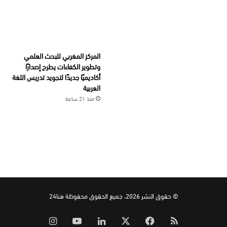
المركز المغربي للبحث العلمي
وتطوير الكفاءات يطرح إصدارًا
أكاديميًا جديدًا لتجويد تدريس اللغة
العربية
منذ 21 ساعة
© حقوق النشر 2026، جميع الحقوق محفوظة هنا24
ملخص
‫X
فيسبوك
لينكدإن
‫YouTube
انستقرام