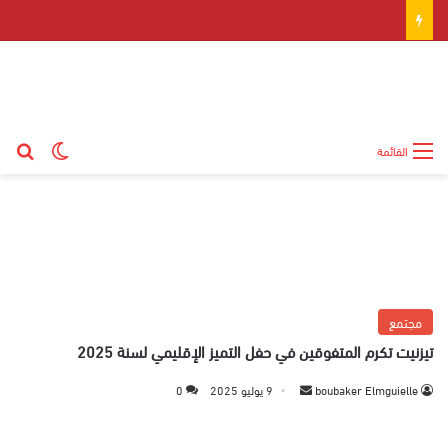
بح
الوضع ال
القائمة
مجتمع
تيزنيت تكرم المتفوقين في حفل التميز الإقليمي لسنة 2025
boubaker Elmguielle
أ
9 يوليو 2025
0
ر
س