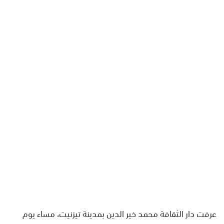
ل
ب
ر
ي
د
ا
إ
ل
ك
ت
ر
و
ن
ي
ا
عرفت دار الثقافة محمد خير الدين بمدينة تيزنيت، مساء يوم