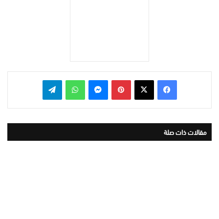
بينتيريست
ماسنجر
واتساب
تيلقرام
مقالات ذات صلة