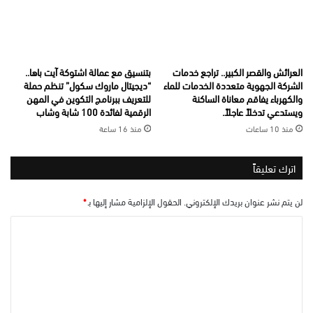
العرائش والقصر الكبير.. تراجع خدمات
بتنسيق مع عمالة اشتوكة آيت باها..
الشركة الجهوية متعددة الخدمات للماء
“ديجيتال ماروك سكول” تنظم حملة
والكهرباء يفاقم معاناة الساكنة
للتعريف ببرنامج التكوين في المهن
ويستدعي تدخلاً عاجلاً.
الرقمية لفائدة 100 شابة وشاب
منذ 10 ساعات
منذ 16 ساعة
اترك تعليقاً
لن يتم نشر عنوان بريدك الإلكتروني.
الحقول الإلزامية مشار إليها بـ
*
ا
ل
ت
ع
ل