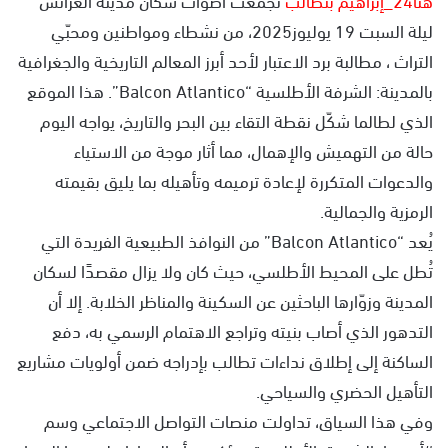
ليلة السبت 19 يوليوز2025، من نشطاء ومواطنين ومحبّي
التراث ، مطالبة برد الاعتبار لأحد أبرز المعالم التاريخية والجغرافية
بالمدينة: الشرفة الأطلسية “Balcon Atlantico”. هذا الموقع
الذي لطالما شكّل نقطة التقاء بين البحر والتاريخ، يواجه اليوم
حالة من التهميش والإهمال، مما أثار موجة من الاستياء
والدعوات المتكررة لإعادة ترميمه وتأهيله بما يليق بقيمته
الرمزية والجمالية.
يُعد “Balcon Atlantico” من النوافذ الطبيعية الفريدة التي
تُطل على المحيط الأطلسي، حيث كان ولا يزال مقصدًا لسكان
المدينة وزوّارها الباحثين عن السكينة والمناظر الخلابة. إلا أن
التدهور الذي أصاب بنيته وتراجع الاهتمام الرسمي به، دفع
الساكنة إلى إطلاق نداءات تطالب بإدراجه ضمن أولويات مشاريع
التأهيل الحضري والسياحي.
وفي هذا السياق، تداولت منصات التواصل الاجتماعي وسم