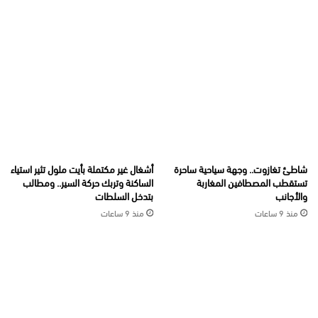
شاطئ تغازوت.. وجهة سياحية ساحرة
أشغال غير مكتملة بأيت ملول تثير استياء
تستقطب المصطافين المغاربة
الساكنة وتربك حركة السير.. ومطالب
والأجانب
بتدخل السلطات
منذ 9 ساعات
منذ 9 ساعات