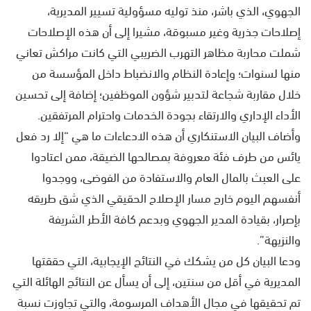
الجهوي، الذي باشر، منذ توليه مسؤولية تسيير المديرية،
إصلاحات جذرية وغير مسبوقة، مشيرا إلى أن هذه الإصلاحات
شملت محاربة مظاهر التهرب الضريبي التي كانت مراكش تعاني
منها لسنوات؛ وإعادة النظام والانضباط داخل المؤسسة من
خلال مقاربة شجاعة لتدبير شؤون الموظفين؛ إضافة إلى تحسين
الأداء الإداري والارتقاء بجودة الخدمات واحترام المرتفقين.
وأضاف البيان الاستنكاري أن هذه الادعاءات ما هي “إلا رد فعل
يائس من طرف فئة معروفة بمصالحها الضيقة، ممن اعتادوا
على العبث بالمال العام والاستفادة من الفوضى، ووجدوا
أنفسهم اليوم خارج مسار الإصلاح الحقيقي الذي شق طريقه
بإصرار، بقيادة المدير الجهوي وبدعم كافة الأطر الشريفة
والنزيهة”.
ودعا البيان كل من يشكك في النتائج الإيجابية، التي حققتها
المديرية في أقل من سنتين، إلى أن يسأل عن النتائج الهائلة التي
تم تحقيقها في مجال الأهداف المرسومة، والتي تجاوزت نسبة