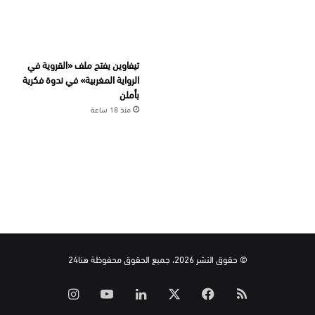
تيفاوين يفتح ملف «القروية في
الرواية المغربية» في ندوة فكرية
بأملن
منذ 18 ساعة
© حقوق النشر 2026، جميع الحقوق محفوظة هنا24
ملخص
‫X
فيسبوك
لينكدإن
‫YouTube
انستقرام