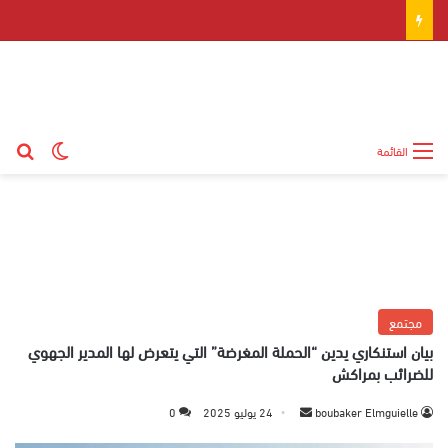
بح
الوضع ال
القائمة
مجتمع
بيان استنكاري يدين “الحملة المغرضة” التي يتعرض لها المدير الجهوي
للضرائب بمراكش
boubaker Elmguielle
أ
24 يوليو 2025
0
ر