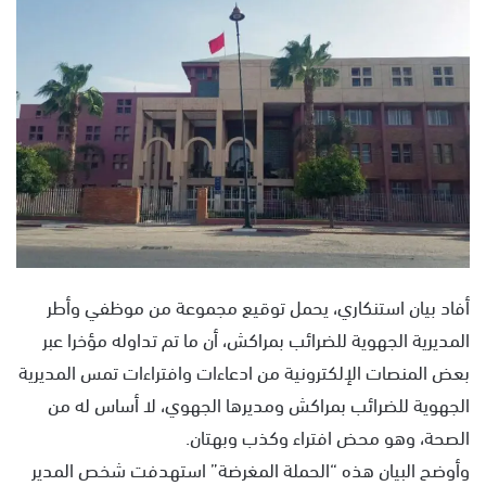
س
ل
ب
ر
ي
د
ا
إ
ل
ك
ت
ر
أفاد بيان استنكاري، يحمل توقيع مجموعة من موظفي وأطر
و
المديرية الجهوية للضرائب بمراكش، أن ما تم تداوله مؤخرا عبر
ن
بعض المنصات الإلكترونية من ادعاءات وافتراءات تمس المديرية
ي
الجهوية للضرائب بمراكش ومديرها الجهوي، لا أساس له من
ا
الصحة، وهو محض افتراء وكذب وبهتان.
وأوضح البيان هذه “الحملة المغرضة” استهدفت شخص المدير