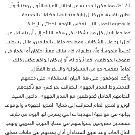
170%، مما مكن المديرية من احتلال المرتبة الأولى وطنياً؛ وأن
يعاين بنفسه، من خلال زيارة ميدانية، الفضاءات الجديدة
والعصرية للعمل، التي تعكس التوجه الحداثي للإدارة.
كما دعا البيان كل من يشكك في هذه النتائج إلى أن يتساءل عن
آجال الرد على الشكايات ومعالجة ملفات الملزمين، والتي سجلت
تحسناً ملموساً؛ وأن يطلع إن كان هناك فعلاً احتقان أو انفجار في
صفوف الموظفين، كما يُروَّج له، أو إن كان الواقع عكس ذلك
تماماً، يعكسه جو من المسؤولية والانخراط الفعّال.
وأكد الموقعون على هذا البيان الاستنكاري على دعمهم
اللامشروط للمدير الجهوي للضرائب بمراكش، مع تأكيدهم
التحامهم الكامل كموظفين مع المدير الجهوي، داعين السيد
الوزير والمدير العام للضرائب إلى حماية المدير الجهوي، والوقوف
بجانبه في مواجهة التهديدات التي يتعرض لها اليوم من طرف
مفسدين معروفين بسوابقهم في قضايا التهرب الضريبي ونهب
المال العام، وقد سبق للقضاء أن أدان بعضهم في ملفات تتعلق