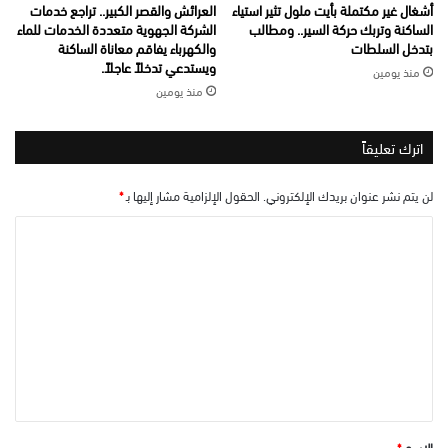
أشغال غير مكتملة بأيت ملول تثير استياء
العرائش والقصر الكبير.. تراجع خدمات
الساكنة وتربك حركة السير.. ومطالب
الشركة الجهوية متعددة الخدمات للماء
بتدخل السلطات
والكهرباء يفاقم معاناة الساكنة
ويستدعي تدخلاً عاجلاً.
منذ يومين
منذ يومين
اترك تعليقاً
لن يتم نشر عنوان بريدك الإلكتروني.
الحقول الإلزامية مشار إليها بـ
*
ا
ل
ت
ع
ل
ي
ق
*
الاسم
*