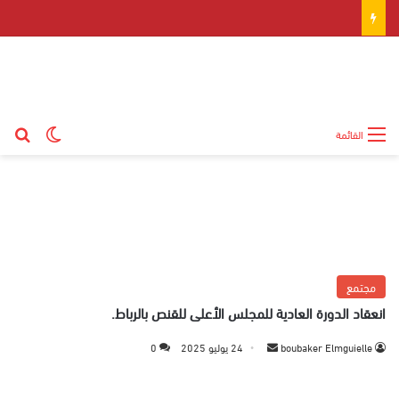
بح
الوضع ال
القائمة
مجتمع
انعقاد الدورة العادية للمجلس الأعلى للقنص بالرباط.
boubaker Elmguielle
أ
24 يوليو 2025
0
ر
س