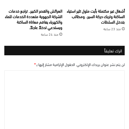
أشغال غير مكتملة بأيت ملول تثير استياء
العرائش والقصر الكبير.. تراجع خدمات
الساكنة وتربك حركة السير.. ومطالب
الشركة الجهوية متعددة الخدمات للماء
بتدخل السلطات
والكهرباء يفاقم معاناة الساكنة
ويستدعي تدخلاً عاجلاً.
منذ 23 ساعة
منذ 24 ساعة
اترك تعليقاً
لن يتم نشر عنوان بريدك الإلكتروني.
الحقول الإلزامية مشار إليها بـ
*
ا
ل
ت
ع
ل
ي
ق