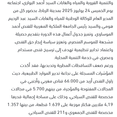
والتنمية القروية والمياه والغابات السيد أحمد البواري، اجتماعه
يوم الخميس 24 يوليوز 2025 بمدينة الرباط، بحضور كل من
المدير العام للوكالة الوطنية للمياه والغابات السيد عبد الرحيم
هومي والسيد رئيس الجامعة الملكية المغربية للقنص أحمد
الموساوي. وتميز جدول أعمال هذه الدورة بتقديم حصيلة
مشجعة للموسم المنصرم، وتعزيز سياسة إيجار حق القنص،
واعتماد تدابير تنظيمية تهدف إلى ترسيخ قنص مستدام
وعصري في خدمة التنمية المحلية.
ورغم ضعف التساقطات المطرية وتدبدبها، فقد أكدت
المؤشرات المسجلة على نجاعة تدبير الموارد الطبيعية، حيث
زاول القنص أزيد من 66.000 قناص مغربي وأجنبي في
المجالات المفتوحة والمؤجرة، من بينهم 5.700 في مجالات
مخصصة للقنص السياحي، وذلك على مساحة إجمالية قدرها
4,19 ملايين هكتار موزعة على 1.639 قطعة، من بينها 1.357
مخصصة للقنص الجمعوي و211 للقنص السياحي.