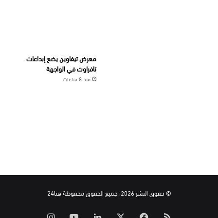
معرض تيفاوين يضع إبداعات
تافراوت في الواجهة
منذ 8 ساعات
© حقوق النشر 2026، جميع الحقوق محفوظة هنا24
ملخص
‫X
فيسبوك
لينكدإن
‫YouTube
انستقرام