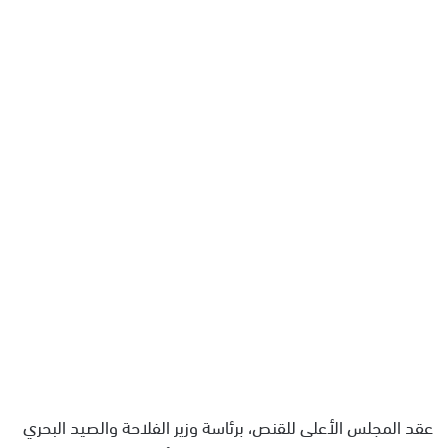
ل
ب
ر
ي
د
ا
إ
ل
ك
ت
ر
و
ن
ي
ا
عقد المجلس الأعلى للقنص، برئاسة وزير الفلاحة والصيد البحري