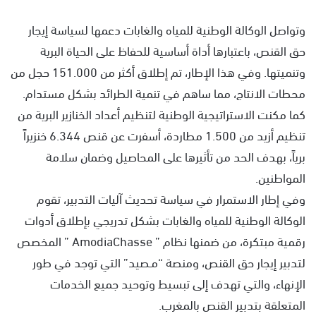
وتواصل الوكالة الوطنية للمياه والغابات دعمها لسياسة إيجار
حق القنص، باعتبارها أداة أساسية للحفاظ على الحياة البرية
وتنميتها. وفي هذا الإطار، تم إطلاق أكثر من 151.000 حجل من
محطات الانتاج، مما ساهم في تنمية الطرائد بشكل مستدام.
كما مكنت الاستراتيجية الوطنية لتنظيم أعداد الخنازير البرية من
تنظيم أزيد من 1.500 مطاردة، أسفرت عن قنص 6.344 خنزيراً
برياً، بهدف الحد من تأثيرها على المحاصيل وضمان سلامة
المواطنين.
وفي إطار الاستمرار في سياسة تحديث آليات التدبير، تقوم
الوكالة الوطنية للمياه والغابات بشكل تدريجي بإطلاق أدوات
رقمية مبتكرة، من ضمنها نظام ” AmodiaChasse ” المخصص
لتدبير إيجار حق القنص، ومنصة “مـصيد” التي توجد في طور
الإنهاء، والتي تهدف إلى تبسيط وتوحيد جميع الخدمات
المتعلقة بتدبير القنص بالمغرب.