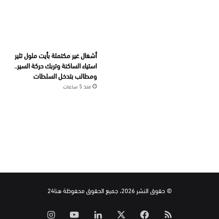
أشغال غير مكتملة بأيت ملول تثير
استياء الساكنة وتربك حركة السير..
ومطالب بتدخل السلطات
منذ 5 ساعات
© حقوق النشر 2026، جميع الحقوق محفوظة هنا24
ملخص
‫X
فيسبوك
لينكدإن
‫YouTube
انستقرام