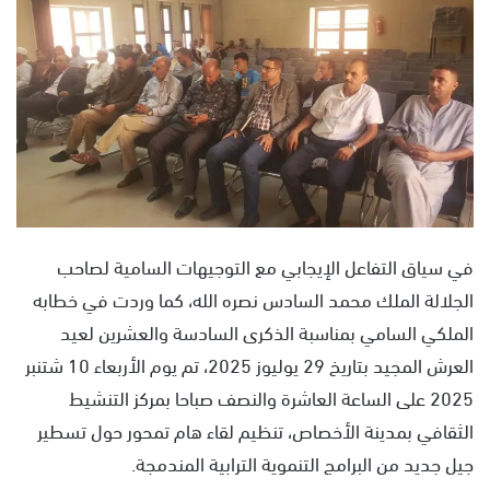
ل
ب
ر
ي
د
ا
إ
ل
ك
ت
في سياق التفاعل الإيجابي مع التوجيهات السامية لصاحب
ر
الجلالة الملك محمد السادس نصره الله، كما وردت في خطابه
و
الملكي السامي بمناسبة الذكرى السادسة والعشرين لعيد
ن
ي
العرش المجيد بتاريخ 29 يوليوز 2025، تم يوم الأربعاء 10 شتنبر
ا
2025 على الساعة العاشرة والنصف صباحا بمركز التنشيط
الثقافي بمدينة الأخصاص، تنظيم لقاء هام تمحور حول تسطير
جيل جديد من البرامج التنموية الترابية المندمجة.