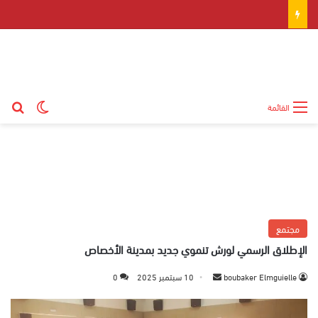
بح
الوضع ال
القائمة
مجتمع
الإطلاق الرسمي لورش تنموي جديد بمدينة الأخصاص
boubaker Elmguielle
أ
10 سبتمبر 2025
0
ر
س