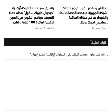
العرائش والقصر الكبير.. تراجع خدمات
بتنسيق مع عمالة اشتوكة آيت باها..
الشركة الجهوية متعددة الخدمات للماء
“ديجيتال ماروك سكول” تنظم حملة
والكهرباء يفاقم معاناة الساكنة
للتعريف ببرنامج التكوين في المهن
ويستدعي تدخلاً عاجلاً.
الرقمية لفائدة 100 شابة وشاب
منذ 6 ساعات
منذ 12 ساعة
اترك تعليقاً
لن يتم نشر عنوان بريدك الإلكتروني.
الحقول الإلزامية مشار إليها بـ
*
ا
ل
ت
ع
ل
ي
ق