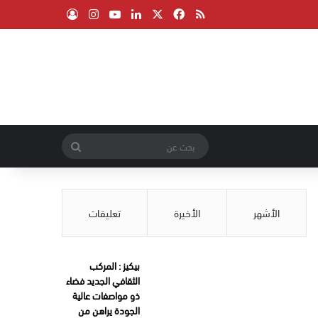
‫X
فيسبوك
ملخص الموقع RSS
لينكدإن
‫YouTube
انستقرام
تسجيل الدخول
بحث
عن
الأشهر
الأخيرة
تعليقات
بيكيز : المركب
الثقافي الجديد فضاء
ذو مواصفات عالية
الجودة يراهن من