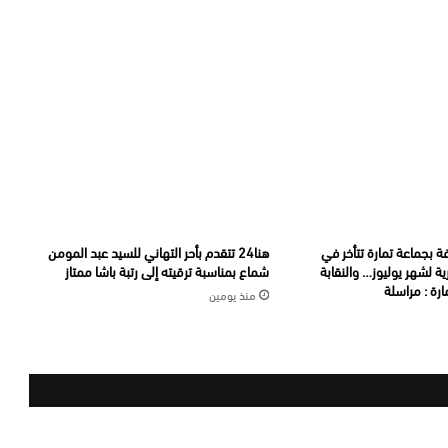
ة بجماعة تمارة تتأخر في
هنا24 تتقدم بأحر التهاني للسيد عبد المومن
ة لشهر يوليوز… والنقابة
شماع بمناسبة ترقيته إلى رتبة باشا ممتاز
رة : مراسلة
منذ يومين