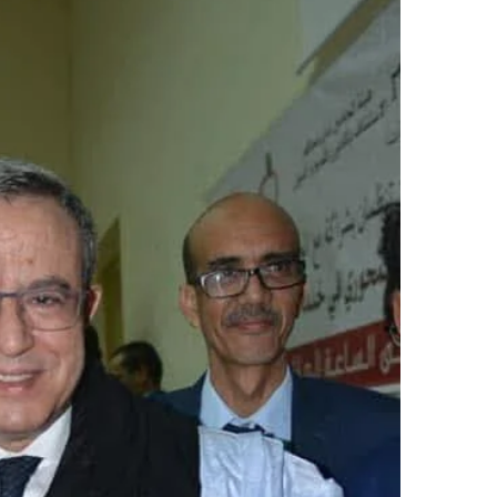
ر
ي
د
ا
إ
ل
ك
ت
ر
و
ن
ي
ا