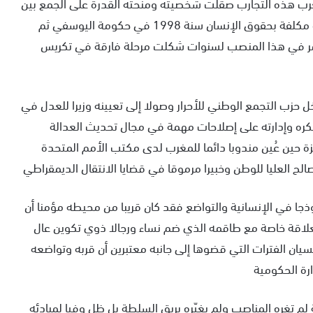
غرب هذه التجارب صقلت شخصيته ومنحته القدرة على الجمع بين
عمق الفكر وجرأة الموقف وهو ما أهله ليتقلد أول وزارة مكلفة بحقوق الإنسان سنة 1998 في حكومة اليوسفي ثم
محمد السادس الثقة فيه سنة 2000 ليستمر في هذا المنصب لسنوات شكلت مرحلة فارقة في تكريس
خل حزب التجمع الوطني للأحرار وصولا إلى تعيينه وزيرا للعدل في
ماني سنة 2017 وهناك بصم بفكره وإدارته على إصلاحات مهمة في مجال تحديث العدالة
زة حين عُين مندوبا دائما للمغرب لدى مكتب الأمم المتحدة
جا في الإنسانية والتواضع فقد كان قريبا من محيطه مؤمنا أن
 بعلاقة خاصة مع طاقمه الذي ضم نساء ورجالا ذوي تكوين عال
يان الفترات التي قضوها إلى جانبه معتبرين أن قربه وتواضعه
ارة الحكومية
م تغره المناصب ولم يغيّره بريق السلطة بل ظل وفيا لمبادئه