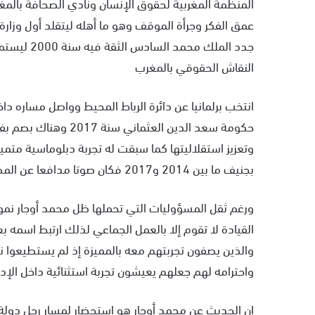
المنظمة المغربية لحقوق الإنسان ونادي الصحافة بالم
جدد الملك 
النقاش الحقوقي بالمغرب
انتخب برلمانيا عن دائرة الرباط المحيط وواصل مساره دا
حكومة سعد الدين العث
وتعزيز استقلاليتها كما سبقت له تجربة دبلوماسية متمي
بجنيف ما بين 2014 و2017 فكان صوتا مدافعا عن المصالح العليا للوطن وخبيرا مرموقا في قضايا الانتقال الديمقراطي
ورغم ثقل المسؤوليات التي تحملها ظل محمد أوجار نموذ
القيادة لا تقوم إلا بالعمل الجماعي لذلك ارتبط اسمه
والذين يصفون تجربتهم معه بالمميزة إذ لم يستطيعوا نس
واحترامه لهم جعلهم يعيشون تجربة استثنائية داخل الإد
إن الحديث عن محمد أوجار هو استحضار لمسار رجل دولة ل