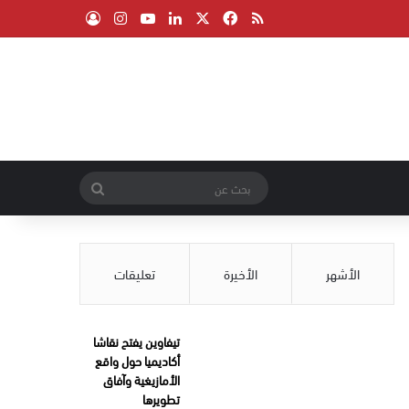
‫X
فيسبوك
ملخص الموقع RSS
لينكدإن
‫YouTube
انستقرام
تسجيل الدخول
بحث
عن
الأشهر
الأخيرة
تعليقات
تيفاوين يفتح نقاشا
أكاديميا حول واقع
الأمازيغية وآفاق
تطويرها