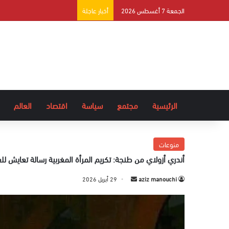
الجمعة 7 أغسطس 2026
أخبار عاجلة
الرئيسية
مجتمع
سياسة
اقتصاد
العالم
منوعات
أندري أزولاي من طنجة: تكريم المرأة المغربية رسالة تعايش للع
aziz manouchi
أ
29 أبريل 2026
ر
س
ل
ب