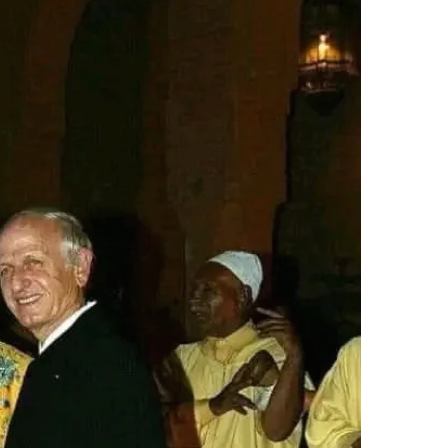
ر
ي
د
ا
إ
ل
ك
ت
ر
و
ن
ي
ا