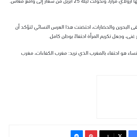
 ليلة 25 أبريل من شعار إلى واقع معاش.
تقى البحرين والحضارات، احتضنت هذا العرس النسائي لتؤكد أن
ى، وجعل تكريم المرأة احتفاءً بوطن كامل.
لنساء هو احتفاء بالمغرب الذي نريد: مغرب الكفاءات، مغرب
بينتيريست
ماسنجر
‫X