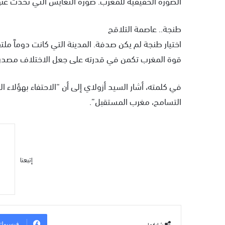
الصورة الحقيقية للمغرب. صورة التعايش التي تحدث عنها أزولاي مراراً، وتحولت
طنجة.. عاصمة التلاقح
اختيار طنجة لم يكن صدفة. المدينة التي كانت دوماً مل
قوة المغرب تكمن في قدرته على جعل الاختلاف مصدر غن
في كلمته، أشار السيد أزولاي إلى أن “الاحتفاء بهؤلاء ا
التسامح، مغرب المستقبل”.
إتبعنا
شاركها
فيسبوك