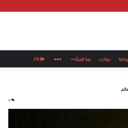
رياضة
حوادث
هنا المرأة
المزيد
FR
الم
0