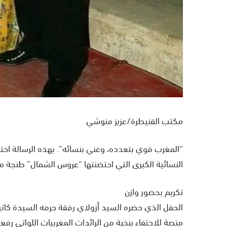
مكتب القنيطرة/عزيز منوشي
“المغرب قوي بتعدده، وغني بنسائه”. بهذه الرسالة اختص
النسائية الكبرى التي احتضنتها “عروس الشمال” طنجة مساء الجمعة 25 أبريل، في مشهد يجسد ثقا
تكريم بحضور وازن
الحفل الذي حضره السيد أزولاي رفقة حرمه السيدة كاتيا 
منصة للاحتفاء بنخبة من الرائدات المغربيات اللواتي رفعن