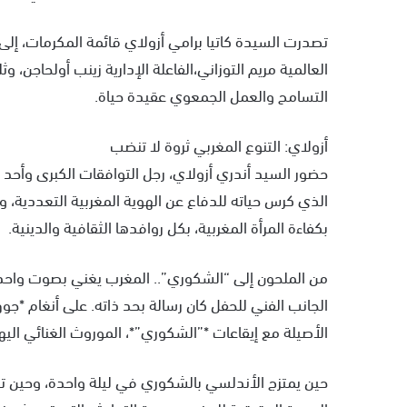
تصدرت السيدة كاتيا برامي أزولاي قائمة المكرمات، إلى
العالمية مريم التوزاني،الفاعلة الإدارية زينب أولحاجن، و
التسامح والعمل الجمعوي عقيدة حياة.
أزولاي: التنوع المغربي ثروة لا تنضب
حضور السيد أندري أزولاي، رجل التوافقات الكبرى وأحد م
الذي كرس حياته للدفاع عن الهوية المغربية التعددية، وج
بكفاءة المرأة المغربية، بكل روافدها الثقافية والدينية.
من الملحون إلى “الشكوري”.. المغرب يغني بصوت واحد
الجانب الفني للحفل كان رسالة بحد ذاته. على أنغام *ج
الأصيلة مع إيقاعات *”الشكوري”*، الموروث الغنائي الي
حين يمتزج الأندلسي بالشكوري في ليلة واحدة، وحين تك