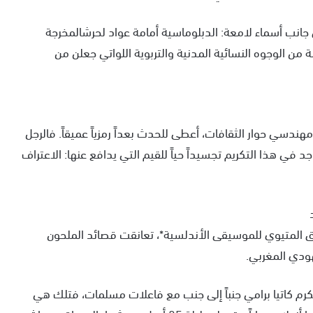
 جانب أسماء لامعة: الدبلوماسية أمامة عواد لحرشالمخرجة
ثلة من الوجوه النسائية المدنية والتربوية اللواتي جعلن من
هندسي حوار الثقافات، أعطى للحدث بعداً رمزياً عميقاً. فالرجل
د في هذا التكريم تجسيداً حياً للقيم التي يدافع عنها: الاعتراف
وق المتيوي للموسيقى الأندلسية*، تعانقت قصائد الملحون
هودي المغربي.
رم كاتيا برامي جنباً إلى جنب مع فاعلات مسلمات، فتلك هي