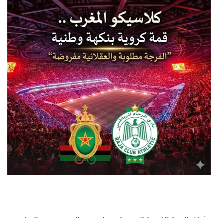
س
ل
ب
ر
ي
د
ا
إ
ل
ك
ت
ر
و
ن
ي
ا