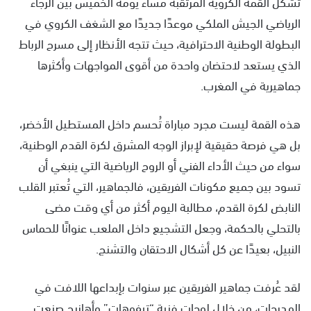
تشكل القمة الكروية المرتقبة مساء يومه الخميس بين الرجاء
الرياضي الجيش الملكي موعدًا جديدًا مع الشغف الكروي في
البطولة الوطنية الاحترافية، حيث تتجه الأنظار إلى مسرح الرباط
الذي يستعد لاحتضان واحدة من أقوى المواجهات وأكثرها
جماهيرية في المغرب.
هذه القمة ليست مجرد مباراة تُحسم داخل المستطيل الأخضر،
بل هي فرصة حقيقية لإبراز الوجه المشرق لكرة القدم الوطنية،
سواء من حيث الأداء الفني أو الروح الرياضية التي ينبغي أن
تسود بين جميع مكونات الفريقين، فالجماهير، التي تُعتبر القلب
النابض لكرة القدم، مطالبة اليوم أكثر من أي وقت مضى
بالتحلي بالحكمة، وجعل التشجيع داخل الملعب عنوانًا للحماس
النبيل، بعيدًا عن كل أشكال الاحتقان والتشنج.
لقد عُرفت جماهير الفريقين عبر سنوات بإبداعها اللافت في
المدرجات، من خلال لوحات فنية “تيفوهات” وأهازيج صنعت