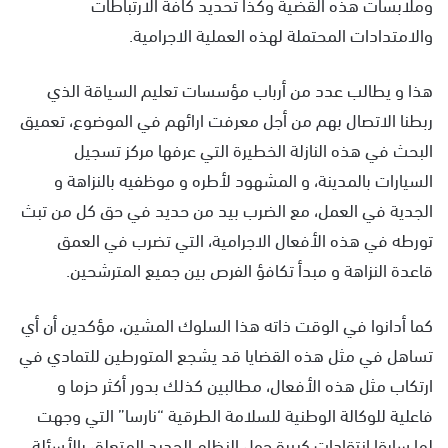
وملابسات هذه القضية وكذا تحديد كافة الارتباطات
والامتدادات المحتملة لهذه العملية الاجرامية.
هذا و يطالب عدد من أرباب مؤسسات تعليم السياقة الذي
ربطنا الاتصال بهم من أجل معرفت ارائهم في الموضوع، تعميق
البحث في هذه النازلة الخطيرة التي عرفها مركز تسجيل
السيارات بالمدينة، و المشهود لأطره و موظفيه بالنزاهة و
الجدية في العمل، مع الضرب بيد من حديد في حق كل من تبث
تورطه في هذه الأفعال الاجرامية، التي تضرب في العمق
قاعدة النزاهة و مبدأ تكافؤ الفرص بين جميع المترشحين.
كما أدانوا في الوقت ذاته هذا السلوك المشين، مؤكدين أن أي
تساهل في مثل هذه القضايا قد يشجع المتورطين للتمادي في
ارتكاب مثل هذه الأفعال، مطالبين كذلك بدور أكثر حزما و
فاعلية للوكالة الوطنية للسلامة الطرقية “نارسا” التي وجهت
لها سابقا انتقادات كبيرة حول النظام الجديد المتعلق بالأسئلة