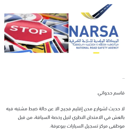
س
ل
ب
ر
ي
د
ا
إ
ل
ك
ت
..
ر
و
قاسم حدواتي
ن
ي
لا حديث لشوارع مدن إقليم فجيج الا عن حالة ضبط مشتبه فيه
ا
بالغش في الامتحان النظري لنيل رخصة السياقة، من قبل
موظفي مركز تسجيل السيارات ببوعرفة.