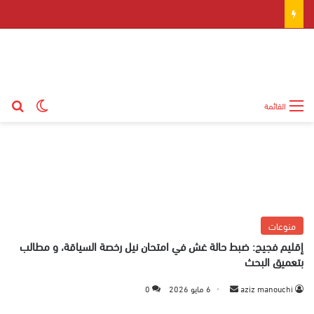
بح
الوضع ال
القائمة
منوعات
إقليم فجيج: ضبط حالة غش في امتحان نيل رخصة السياقة، و مطالب
بتعميق البحث
aziz manouchi
أ
6 مايو 2026
0
ر