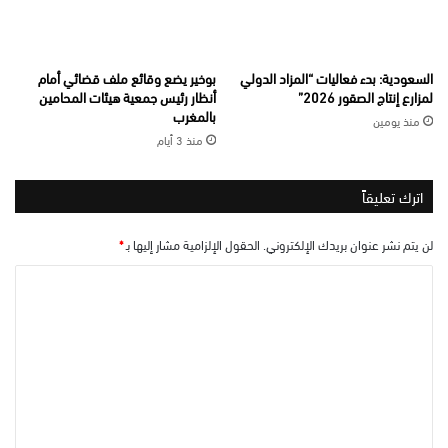
السعودية: بدء فعاليات “المزاد الدولي
بوخير يضع وقائع ملف قضائي أمام
لمزارع إنتاج الصقور 2026”
أنظار رئيس جمعية هيئات المحامين
بالمغرب
منذ يومين
منذ 3 أيام
اترك تعليقاً
لن يتم نشر عنوان بريدك الإلكتروني.
الحقول الإلزامية مشار إليها بـ
*
ا
ل
ت
ع
ل
ي