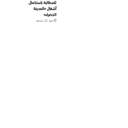
للمطالبة باستكمال
أشغال «المدينة
الخضراء»
منذ 22 ساعة