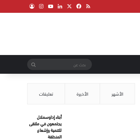
‫X
فيسبوك
ملخص الموقع RSS
لينكدإن
‫YouTube
انستقرام
تسجيل الدخول
بحث
عن
الأشهر
الأخيرة
تعليقات
أبناء إداوسملال
يجتمعون في ملتقى
للتنمية وإشعاع
المنطقة