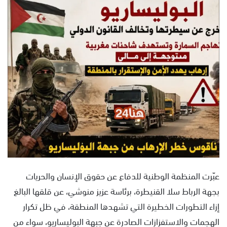
س
ل
ب
ر
ي
د
ا
إ
ل
ك
ت
ر
و
ن
عبّرت المنظمة الوطنية للدفاع عن حقوق الإنسان والحريات
ي
بجهة الرباط سلا القنيطرة، برئاسة عزيز منوشي، عن قلقها البالغ
ا
إزاء التطورات الخطيرة التي تشهدها المنطقة، في ظل تكرار
الهجمات والاستفزازات الصادرة عن جبهة البوليساريو، سواء من