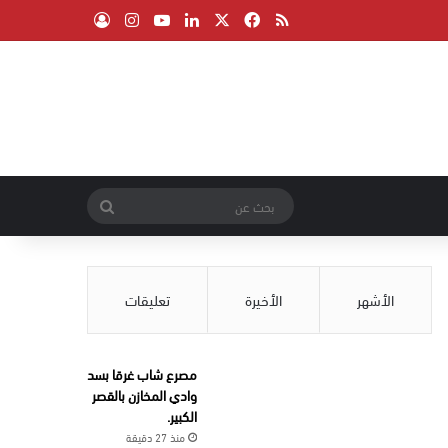
‫X
فيسبوك
ملخص الموقع RSS
لينكدإن
‫YouTube
انستقرام
تسجيل الدخول
بحث
عن
الأشهر
الأخيرة
تعليقات
مصرع شاب غرقا بسد
وادي المخازن بالقصر
الكبير.
منذ 27 دقيقة