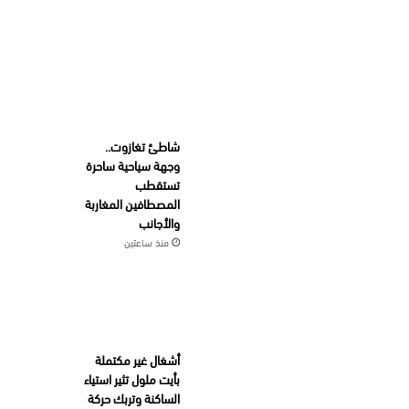
شاطئ تغازوت..
وجهة سياحية ساحرة
تستقطب
المصطافين المغاربة
والأجانب
منذ ساعتين
أشغال غير مكتملة
بأيت ملول تثير استياء
الساكنة وتربك حركة