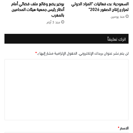
السعودية: بدء فعاليات “المزاد الدولي
بوخير يضع وقائع ملف قضائي أمام
لمزارع إنتاج الصقور 2026”
أنظار رئيس جمعية هيئات المحامين
بالمغرب
منذ يومين
منذ 3 أيام
اترك تعليقاً
لن يتم نشر عنوان بريدك الإلكتروني.
الحقول الإلزامية مشار إليها بـ
*
ا
ل
ت
ع
ل
ي
ق
*
الاسم
*