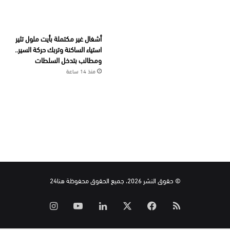
أشغال غير مكتملة بأيت ملول تثير
استياء الساكنة وتربك حركة السير..
ومطالب بتدخل السلطات
منذ 14 ساعة
© حقوق النشر 2026، جميع الحقوق محفوظة هنا24
ملخص
‫X
فيسبوك
لينكدإن
‫YouTube
انستقرام