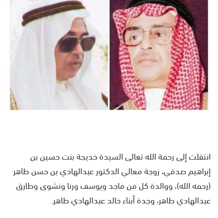
س
ل
ب
ر
ي
د
ا
إ
ل
ك
ت
ر
و
انتقلت إلى رحمة الله تعالى السيدة خديجة بنت حسين بن
ن
إبراهيم صدقي، زوجة معالي الدكتور عبدالهادي بن حسن طاهر
ي
ا
(رحمه الله)، ووالدة كل من ماجد ويوسف ورنا ونشوى وطارق
عبدالهادي طاهر، وجدة أبناء خالد عبدالهادي طاهر.