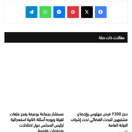
بينتيريست
ماسنجر
واتساب
تيلقرام
مقالات ذات صلة
حجز 7300 قرص مهلوس وإخضاع
مستشار بجماعة بوعرفة يفجر ملفات
مشتبهين للبحث القضائي تحت إشراف
ثقيلة ويوجه أسئلة كتابية استعجالية
النيابة العامة
لرئيس المجلس حول اختلالات
وتجاوزات قانونية
منذ يومين