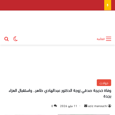
بح
الوضع ال
القائمة
حوادث
وفاة خديجة صدقي زوجة الدكتور عبدالهادي طاهر.. واستقبال العزاء
بجدة
aziz manouchi
أ
11 مايو 2026
0
ر