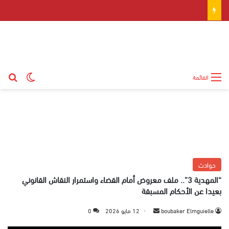
بح
الوضع ال
القائمة
حوادث
“المهدية 3”.. ملف معروض أمام القضاء واستمرار النقاش القانوني
بعيدا عن الأحكام المسبقة
boubaker Elmguielle
أ
12 مايو 2026
0
ر