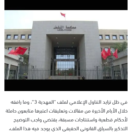
س
ل
ب
ر
ي
د
ا
إ
ل
ك
ت
ر
و
ن
في ظل تزايد التناول الإعلامي لملف “المهدية 3″، وما رافقه
ي
خلال الأيام الأخيرة من مقالات وتعليقات اعتبرها متابعون حاملة
ا
لأحكام قطعية واستنتاجات مسبقة، يقتضي واجب التوضيح
التذكير بالسياق القانوني الحقيقي الذي يوجد فيه هذا الملف،