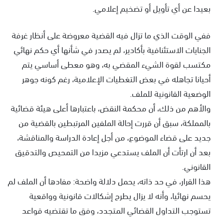
بعيدا عن أي تأويل أو تضخيم إعلامي.
ففي الوقت الذي ما تزال فيه القضية معروضة على أنظار غرفة
الجنايات الاستئنافية بأكادير، لم يصدر في شأنها أي حكم نهائي
مكتسب لقوة الشيء المقضي به، وهو معطى أساسي يتم
أحيانا تجاهله في بعض التغطيات الإعلامية، رغم كونه جوهر
الوضعية القانونية للملف.
والأهم من ذلك، أن محكمة النقض، باعتبارها أعلى هيئة قضائية
بالمملكة، سبق أن قررت إحالة الملفين المرتبطين بالقضية من
جديد على قضاء الموضوع، من أجل إعادة الدراسة والمناقشة،
بعد أن ارتأت أن الملف يستدعي مزيدا من التمحيص والتدقيق
القانوني.
هذا القرار، في حد ذاته، يحمل دلالة واضحة: مفادها أن الملف لم
يحسم نهائيا، وأنه لا يزال يطرح إشكالات قانونية وواقعية
تستوجب التداول القضائي المتجدد، وفق ما تقتضيه قواعد