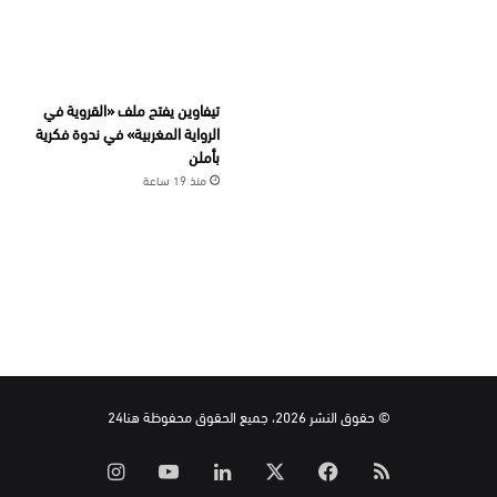
تيفاوين يفتح ملف «القروية في
الرواية المغربية» في ندوة فكرية
بأملن
منذ 19 ساعة
© حقوق النشر 2026، جميع الحقوق محفوظة هنا24
ملخص
‫X
فيسبوك
لينكدإن
‫YouTube
انستقرام