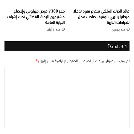
قائد الدرك الملكي ببلفاع يقود تدخلا
حجز 7300 قرص مهلوس وإخضاع
ميدانيا ينتهي بتوقيف صاحب محل
مشتبهين للبحث القضائي تحت إشراف
للدراجات النارية
النيابة العامة
منذ يومين
منذ 4 أيام
اترك تعليقاً
لن يتم نشر عنوان بريدك الإلكتروني.
الحقول الإلزامية مشار إليها بـ
*
ا
ل
ت
ع
ل
ي
ق
*