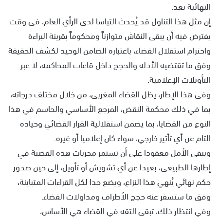
النهائية بعد.
إن مثل هذا التناول قد يُحدث التباسا لدى الرأي العام، في وقت
يفترض فيه أن يبقى النقاش متوازناً ومحكوماً بقرينة البراءة
واحترام استقلال القضاء، باعتباره الضامن الوحيد لكشف الحقيقة
وفق ما تقتضيه الأدلة والحجج داخل قاعات المحاكمة، لا عبر
التأويلات الإعلامية.
وفي هذا الإطار، يظل القضاء المغربي، من خلال مختلف درجاته،
بما في ذلك محكمة النقض، المرجع الأساسي والحاسم في هذا
النوع من القضايا، بما يضمن استقلالية القرار القضائي وحياده
التام عن أي تأثير خارجي، سواء كان إعلاميا أو غيره.
ويبقى الأمل معقودا على أن تستمر مجريات هذه القضية في
إطارها الطبيعي، بعيدا عن أي تشويش أو تأويل، إلى حين صدور
حكم نهائي يُنهي هذا النزاع، ويضع حدا لكل القراءات المتباينة،
وفق ما ستسفر عنه حجج الأطراف ومداولات القضاء.
وفي انتظار ذلك، تبقى الثقة في القضاء هي الأساس،