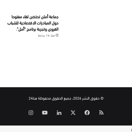
جماعة أملن تحتضن لقاء مفتوحا
حول المبادرات الاقتصادية للشباب
القروي وتجربة برنامج “أمل”.
منذ 16 ساعة
© حقوق النشر 2026، جميع الحقوق محفوظة هنا24
ملخص
‫X
فيسبوك
لينكدإن
‫YouTube
انستقرام
الموقع
ر