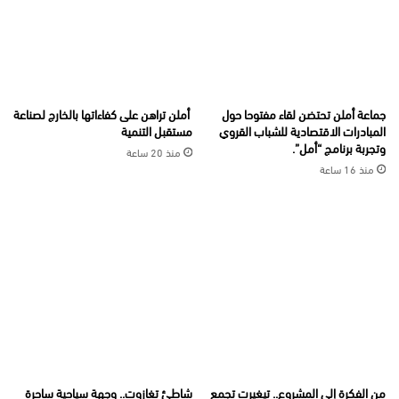
جماعة أملن تحتضن لقاء مفتوحا حول
أملن تراهن على كفاءاتها بالخارج لصناعة
المبادرات الاقتصادية للشباب القروي
مستقبل التنمية
وتجربة برنامج “أمل”.
منذ 20 ساعة
منذ 16 ساعة
من الفكرة إلى المشروع.. تيغيرت تجمع
شاطئ تغازوت.. وجهة سياحية ساحرة