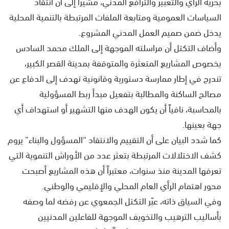
بحرية الرأي والتعبير والترافع المدني، مشيراً إلى أن انتقاد
السياسات العمومية ومتابعة الملفات المرتبطة بالتنمية المحلية
يدخل ضمن صميم العمل المدني المشروع.
وأضاف التكتل أن مراسلته الموجهة إلى الملك محمد السادس
بخصوص المشاريع المتعثرة والمتوقفة بمدينة القصر الكبير،
تندرج في إطار ممارسة دستورية وقانونية تهدف إلى الدفاع عن
مصالح الساكنة والمطالبة بتفعيل مبدأ ربط المسؤولية
بالمحاسبة، نافياً أن يكون الهدف منها التشهير أو استهداف أي
جهة بعينها.
كما شدد البيان على أن التقييم والانتقاد “المسؤول والبناء” يروم
كشف الاختلالات المرتبطة بتعثر عدد من الأوراش التنموية التي
تعرفها المدينة منذ سنوات، معتبراً أن هذه المشاريع أصبحت
محور اهتمام الرأي العام المحلي والإقليمي والوطني.
وفي السياق ذاته، عبّر التكتل الجمعوي عن رفضه لما وصفه
بأساليب الترهيب والتخويف الموجهة للفاعلين المدنيين