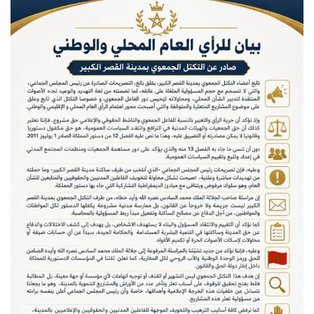
س
ل
ب
ر
ي
د
ا
إ
ل
ك
ت
ر
و
ن
ي
ا