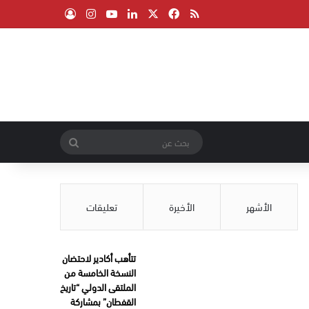
‫X
فيسبوك
ملخص الموقع RSS
لينكدإن
‫YouTube
انستقرام
تسجيل الدخول
بحث
عن
الأشهر
الأخيرة
تعليقات
تتأهب أكادير لاحتضان
النسخة الخامسة من
الملتقى الدولي “تاريخ
القفطان” بمشاركة