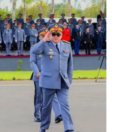
ر
ي
د
ا
إ
ل
ك
ت
ر
و
ن
ي
ا