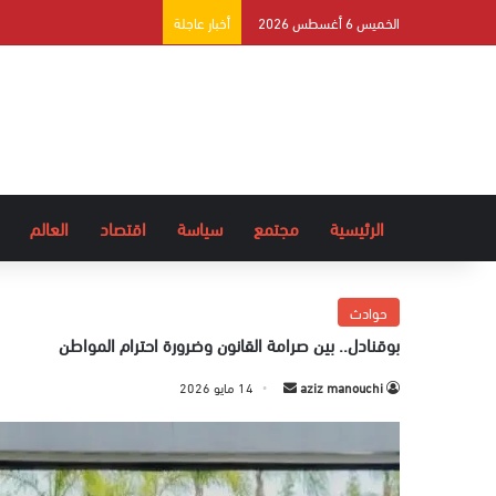
الخميس 6 أغسطس 2026
أخبار عاجلة
الرئيسية
مجتمع
سياسة
اقتصاد
العالم
حوادث
بوقنادل.. بين صرامة القانون وضرورة احترام المواطن
aziz manouchi
أ
14 مايو 2026
ر
س
ل
ب