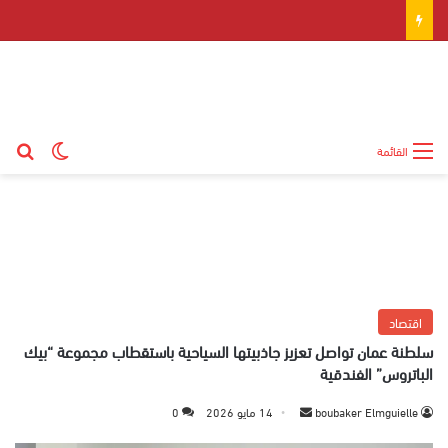
بح
الوضع ال
القائمة
اقتصاد
سلطنة عمان تواصل تعزيز جاذبيتها السياحية باستقطاب مجموعة “بيك
الباتروس” الفندقية
boubaker Elmguielle
أ
14 مايو 2026
0
ر