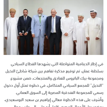
س
ل
ب
ر
ي
د
ا
إ
ل
ك
ت
في إطار الدينامية المتواصلة التي يشهدها القطاع السياحي
ر
بسلطنة عمان، تم توقيع مذكرة تفاهم بين شركة شاطئ النخيل
و
ومجموعة بيك الباتروس للفنادق والمنتجعات، ضمن مشروع
ن
ي
“النخيل” للمجمع السياحي المتكامل، في خطوة تمثل أول دخول
ا
رسمي للمجموعة الفندقية المصرية إلى السوق العماني.
وأشرف على هذه الخطوة معالي إبراهيم بن سعيد البوسعيدي،
بحضور رجل الأعمال المصري كامل أبو علي، إلى جانب معالي