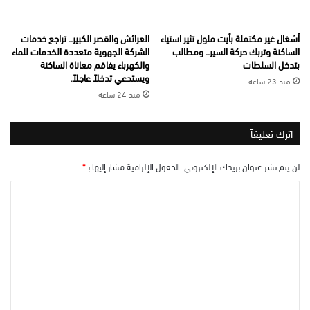
أشغال غير مكتملة بأيت ملول تثير استياء
العرائش والقصر الكبير.. تراجع خدمات
الساكنة وتربك حركة السير.. ومطالب
الشركة الجهوية متعددة الخدمات للماء
بتدخل السلطات
والكهرباء يفاقم معاناة الساكنة
ويستدعي تدخلاً عاجلاً.
منذ 23 ساعة
منذ 24 ساعة
اترك تعليقاً
لن يتم نشر عنوان بريدك الإلكتروني.
الحقول الإلزامية مشار إليها بـ
*
ا
ل
ت
ع
ل
ي