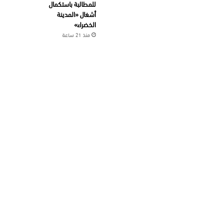
للمطالبة باستكمال
أشغال «المدينة
الخضراء»
منذ 21 ساعة