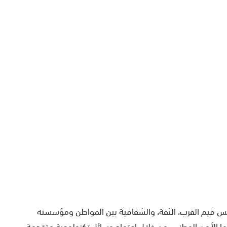
س قيم القرب، الثقة، والشفافية بين المواطن ومؤسسته
عرفها الأمن الوطني، من خلال اعتماد وسائل تكنولوجية متقدمة