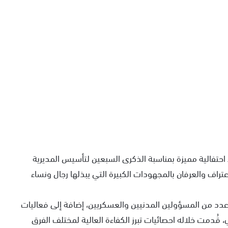
 تيزنيت، يوم السبت 16 ماي 2026، أجواء احتفالية مميزة بمناسبة الذكرى السبعين لتأسيس المديرية
راف والعرفان بالمجهودات الكبيرة التي يبذلها رجال ونساء
عدد من المسؤولين المدنيين والعسكريين، إضافة إلى فعاليات
ُدمت خلاله احصائيات تبرز الكفاءة العالية لمختلف الفرق