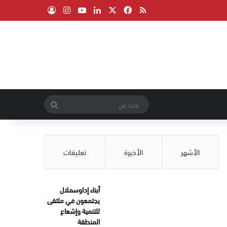
‫X
فيسبوك
ملخص الموقع RSS
لينكدإن
‫YouTube
انستقرام
تسجيل الدخول
بحث
عن
الأشهر
الأخيرة
تعليقات
أبناء إداوسملال
يجتمعون في ملتقى
للتنمية وإشعاع
المنطقة