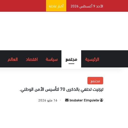
الأحد 9 أغسطس 2026
أخبار عاجلة
الرئيسية
مجتمع
سياسة
اقتصاد
العالم
مجتمع
تيزنيت تحتفي بالذكرى 70 لتأسيس الأمن الوطني.
boubaker Elmguielle
أ
16 مايو 2026
ر
س
ل
ب