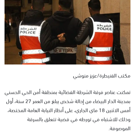
س
ل
ب
ر
ي
د
ا
إ
ل
ك
مكتب القنيطرة/عزيز منوشي
ت
ر
تمكنت عناصر فرقة الشرطة القضائية بمنطقة أمن الحي الحسني
و
ن
بمدينة الدار البيضاء من إحالة شخص يبلغ من العمر 27 سنة، أول
ي
أمس الاثنين 18 ماي الجاري، على أنظار النيابة العامة المختصة،
ا
وذلك للاشتباه في تورطه في قضية تتعلق بالسرقة
الموصوفة.