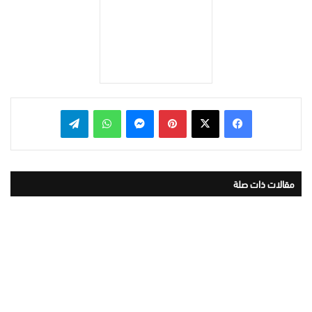
بينتيريست
ماسنجر
واتساب
تيلقرام
مقالات ذات صلة