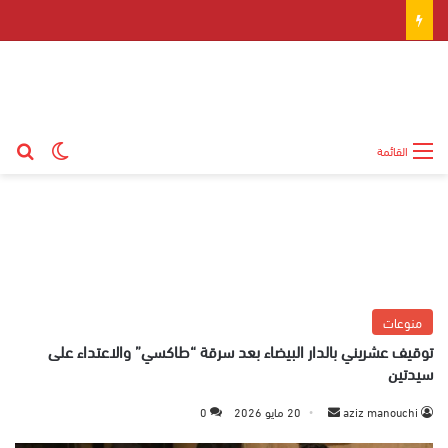
بح
الوضع ال
القائمة
منوعات
توقيف عشريني بالدار البيضاء بعد سرقة “طاكسي” والاعتداء على
سيدتين
aziz manouchi
أ
20 مايو 2026
0
ر