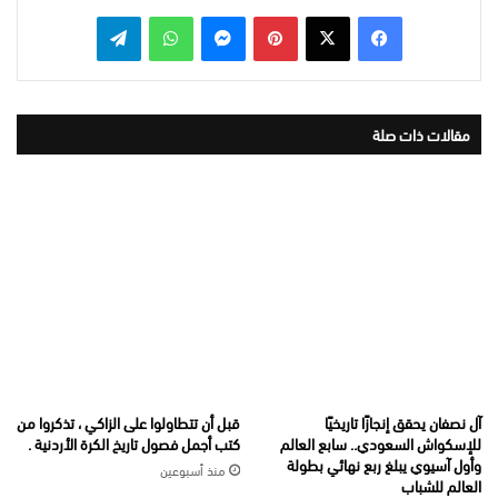
بينتيريست
ماسنجر
واتساب
تيلقرام
مقالات ذات صلة
آل نصفان يحقق إنجازًا تاريخيًا
قبل أن تتطاولوا على الزاكي ، تذكروا من
للإسكواش السعودي.. سابع العالم
كتب أجمل فصول تاريخ الكرة الأردنية .
وأول آسيوي يبلغ ربع نهائي بطولة
منذ أسبوعين
العالم للشباب