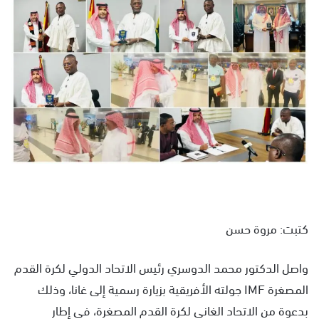
س
ل
ب
ر
ي
د
ا
إ
ل
ك
ت
ر
و
كتبت: مروة حسن
ن
ي
واصل الدكتور محمد الدوسري رئيس الاتحاد الدولي لكرة القدم
ا
المصغرة IMF جولته الأفريقية بزيارة رسمية إلى غانا، وذلك
بدعوة من الاتحاد الغاني لكرة القدم المصغرة، في إطار