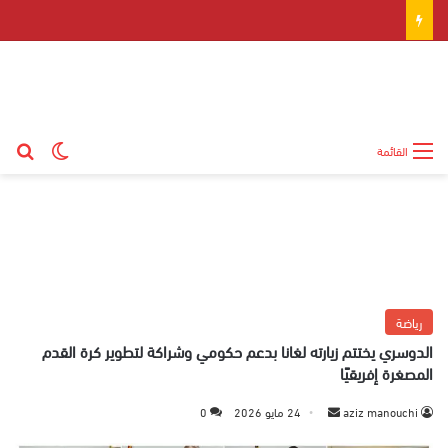
بح
الوضع ال
القائمة
رياضة
الدوسري يختتم زيارته لغانا بدعم حكومي وشراكة لتطوير كرة القدم
المصغرة إفريقيًا
aziz manouchi
أ
24 مايو 2026
0
ر