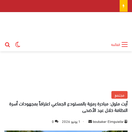
بح
الوضع ال
القائمة
مجتمع
أيت ملول: مبادرة رمزية بالمستودع الجماعي اعترافاً بمجهودات أسرة
النظافة خلال عيد الأضحى
boubaker Elmguielle
أ
1 يونيو 2026
0
ر