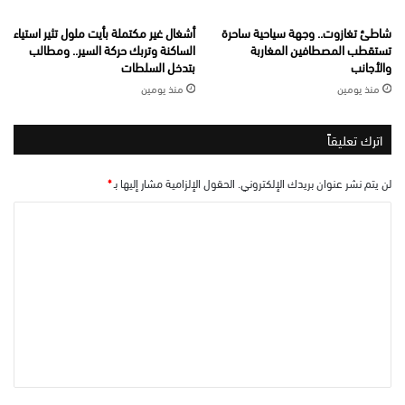
شاطئ تغازوت.. وجهة سياحية ساحرة
أشغال غير مكتملة بأيت ملول تثير استياء
تستقطب المصطافين المغاربة
الساكنة وتربك حركة السير.. ومطالب
والأجانب
بتدخل السلطات
منذ يومين
منذ يومين
اترك تعليقاً
لن يتم نشر عنوان بريدك الإلكتروني.
الحقول الإلزامية مشار إليها بـ
*
ا
ل
ت
ع
ل
ي
ق