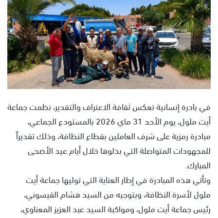
س
ل
ب
ر
ي
د
ا
إ
ل
في بادرة إنسانية تعكس ثقافة الاعتراف والتقدير، نظمت جماعة
ك
أيت ملول، يوم الأحد 31 ماي 2026 بالمستودع الجماعي،
ت
مبادرة رمزية على شرف العاملين بقطاع النظافة، وذلك تقديراً
ر
و
للمجهودات المتواصلة التي بذلوها خلال أيام عيد الأضحى
ن
المبارك.
ي
وتأتي هذه المبادرة في إطار العناية التي توليها جماعة أيت
ا
ملول لأسرة النظافة، وبتوجيه من السيد هشام القيسوني،
رئيس جماعة أيت ملول، ومواكبة السيد عبد العزيز المعناوي،