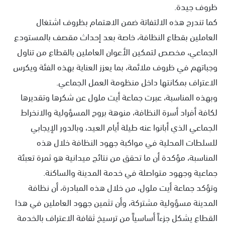
ظروف جيدة.
كما تندرج هذه الالتفاتة ضمن الاهتمام بظروف اشتغال
العاملين بقطاع النظافة، خاصة بعد إحداث مقصف بالمستودع
الجماعي، مخصص لتمكين الأعوان العاملين بالقطاع من تناول
وجباتهم في ظروف ملائمة، بما يعزز العناية بهذه الفئة ويكرس
الاعتراف بمكانتها داخل منظومة العمل الجماعي.
وبهذه المناسبة، عبرت جماعة أيت ملول عن شكرها وتقديرها
لكافة أفراد أسرة النظافة، منوهة بروح المسؤولية والانخراط
الجماعي الذي أبانوا عنه طيلة أيام العيد، وبالدور الإيجابي
للسلطات المحلية في مواكبة جهود النظافة خلال هذه
المناسبة، مؤكدة أن ما تحقق من نتائج ميدانية هو ثمرة تعبئة
جماعية وجهود متواصلة في خدمة المدينة والساكنة.
وتؤكد جماعة أيت ملول، من خلال هذه المبادرة، أن نظافة
المدينة مسؤولية مشتركة، وأن تثمين جهود العاملين في هذا
القطاع يشكل جزءاً أساسياً من ترسيخ ثقافة الاعتراف بالخدمة