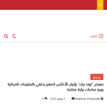
بح
الوضع ال
القائمة
مجتمع
معرض “زوند زيك” بإفران الأطلس الصغير يحتفي بالمنتوجات المجالية
ويبرز مبادرات بيئية مبتكرة
boubaker Elmguielle
أ
2 يونيو 2026
0
ر