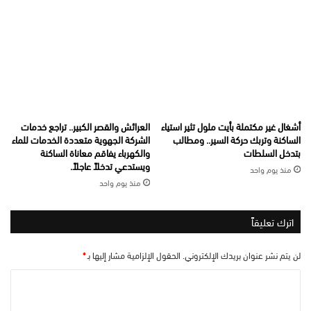
أشغال غير مكتملة بأيت ملول تثير استياء
العرائش والقصر الكبير.. تراجع خدمات
الساكنة وتربك حركة السير.. ومطالب
الشركة الجهوية متعددة الخدمات للماء
بتدخل السلطات
والكهرباء يفاقم معاناة الساكنة
ويستدعي تدخلاً عاجلاً.
منذ يوم واحد
منذ يوم واحد
اترك تعليقاً
لن يتم نشر عنوان بريدك الإلكتروني.
الحقول الإلزامية مشار إليها بـ
*
ا
ل