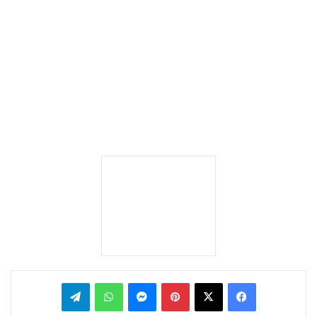
بينتيريست
ماسنجر
واتساب
تيلقرام