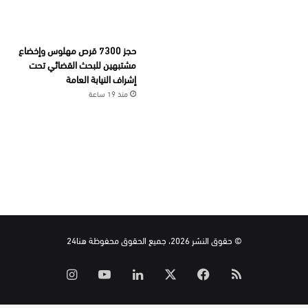
حجز 7300 قرص مهلوس وإخضاع
مشتبهين للبحث القضائي تحت
إشراف النيابة العامة
منذ 19 ساعة
© حقوق النشر 2026، جميع الحقوق محفوظة هنا24
ملخص
‫X
فيسبوك
لينكدإن
‫YouTube
انستقرام
الموقع