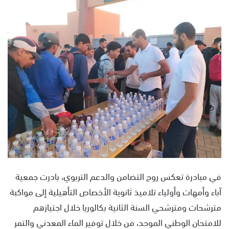
س
ل
ب
ر
ي
د
ا
إ
ل
ك
ت
ر
و
ن
في مبادرة تعكس روح التضامن والدعم التربوي، بادرت جمعية
ي
آباء وأمهات وأولياء تلاميذ ثانوية الأخصاص التأهيلية إلى مواكبة
ا
مترشحات ومترشحي السنة الثانية بكالوريا خلال اجتيازهم
للامتحان الوطني الموحد، من خلال توفير الماء المعدني والتمر