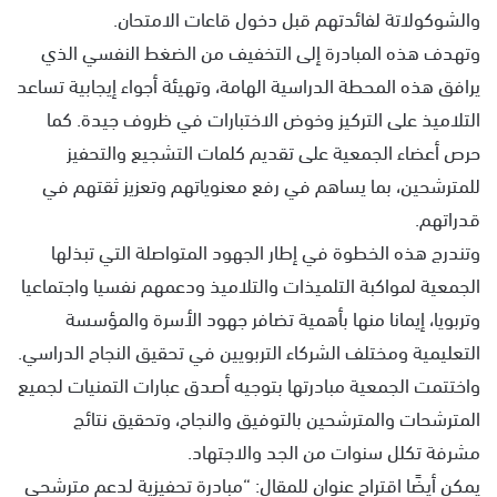
والشوكولاتة لفائدتهم قبل دخول قاعات الامتحان.
وتهدف هذه المبادرة إلى التخفيف من الضغط النفسي الذي
يرافق هذه المحطة الدراسية الهامة، وتهيئة أجواء إيجابية تساعد
التلاميذ على التركيز وخوض الاختبارات في ظروف جيدة. كما
حرص أعضاء الجمعية على تقديم كلمات التشجيع والتحفيز
للمترشحين، بما يساهم في رفع معنوياتهم وتعزيز ثقتهم في
قدراتهم.
وتندرج هذه الخطوة في إطار الجهود المتواصلة التي تبذلها
الجمعية لمواكبة التلميذات والتلاميذ ودعمهم نفسيا واجتماعيا
وتربويا، إيمانا منها بأهمية تضافر جهود الأسرة والمؤسسة
التعليمية ومختلف الشركاء التربويين في تحقيق النجاح الدراسي.
واختتمت الجمعية مبادرتها بتوجيه أصدق عبارات التمنيات لجميع
المترشحات والمترشحين بالتوفيق والنجاح، وتحقيق نتائج
مشرفة تكلل سنوات من الجد والاجتهاد.
يمكن أيضًا اقتراح عنوان للمقال: “مبادرة تحفيزية لدعم مترشحي