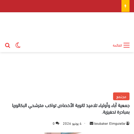
بح
الوضع ال
القائمة
مجتمع
جمعية آباء وأولياء تلاميذ ثانوية الأخصاص تواكب مترشحي البكالوريا
بمبادرة تحفيزية.
boubaker Elmguielle
أ
4 يونيو 2026
0
ر