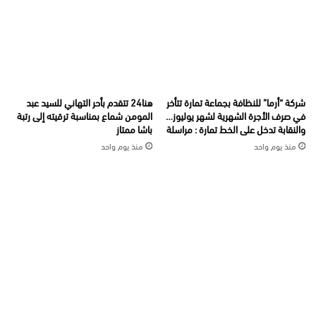
شركة “أرما” للنظافة بجماعة تمارة تتأخر
هنا24 تتقدم بأحر التهاني للسيد عبد
في صرف الأجرة الشهرية لشهر يوليوز…
المومن شماع بمناسبة ترقيته إلى رتبة
والنقابة تدخل على الخط تمارة : مراسلة
باشا ممتاز
منذ يوم واحد
منذ يوم واحد