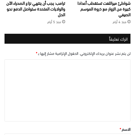
شواطئ ميراللفت تستقطب أعدادا
ترامب: يجب أن ينتهي نزاع الصحراء الآن
كبيرة من الزوار مع ذروة الموسم
والولايات المتحدة ستواصل الدفع نحو
الصيفي
الحل
منذ 4 أيام
منذ 5 أيام
اترك تعليقاً
لن يتم نشر عنوان بريدك الإلكتروني.
الحقول الإلزامية مشار إليها بـ
*
ا
ل
ت
ع
ل
ي
ق
*
الاسم
*