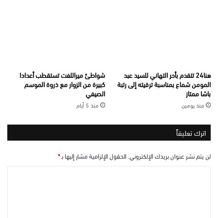
هنا24 تتقدم بأحر التهاني للسيد عبد
شواطئ ميراللفت تستقطب أعدادا
المومن شماع بمناسبة ترقيته إلى رتبة
كبيرة من الزوار مع ذروة الموسم
باشا ممتاز
الصيفي
منذ يومين
منذ 5 أيام
اترك تعليقاً
لن يتم نشر عنوان بريدك الإلكتروني.
الحقول الإلزامية مشار إليها بـ
*
ا
ل
ت
ع