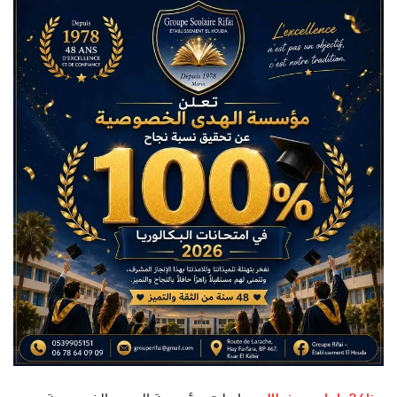
س
ل
ب
ر
ي
د
ا
إ
ل
ك
ت
ر
و
ن
ي
ا
هنا24_إبراهيم بنطالب
واصلت مؤسسة الهدى الخصوصية