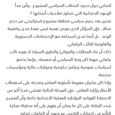
انتخابي حول حدود الخطاب السياسي المشروع ، وأين تبدأ
الوعود الانتخابية التي تتجاوز صلاحيات أصحابها ؟
فحين يعد زعيم سياسي منطقة بمشروع استراتيجي من حجم
مطار ، فإن السؤال الذي يفرض نفسه ليس فقط مدى واقعية
الوعد ، بل أيضا مدى انسجامه مع الإختصاصات الدستورية
والقانونية للنائب البرلماني .
ذلك أن بناء المطارات والموانئ والطرق السيارة لا يقرره نائب
برلماني مهما كان وزنه السياسي أو شعبيته ، وإنما يخضع
لسياسات عمومية وبرامج حكومية وموازنات مالية ومؤسسات
مختصة .
وإذا كان بنكيران معروفا بأسلوبه المباشر وقدرته على استقطاب
الأنظار وإثارة النقاش ، فإن المرحلة الحالية تقتضي قدرا أكبر من
الانضباط للقواعد المؤطرة للعملية الانتخابية خاصة وأن المشرع
شدد الرقابة على كل ما يمكن أن يفهم على أنه محاولة مبكرة
للتأثير في اختيارات الناخبين عبر وعود أو التزامات تتجاوز