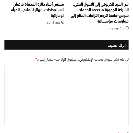
من الجرد الكربوني إلى التحول البيئي:
مجلس أمناء جائزة الحصباة يناقش
الشركة الجهوية متعددة الخدمات
الاستعدادات النهائية لملتقى المرأة
سوس-ماسة تترجم التزامات المناخ إلى
الإماراتية
ممارسات مؤسساتية
منذ 3 أيام
منذ يوم واحد
اترك تعليقاً
لن يتم نشر عنوان بريدك الإلكتروني.
الحقول الإلزامية مشار إليها بـ
*
ا
ل
ت
ع
ل
ي
ق
*