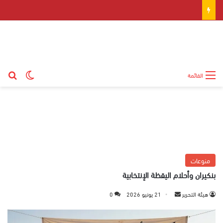
بح
الوضع ال
القائمة
منوعات
بنكيران وأحلام اليقظة الإنتخابية
هيئة التحرير
أ
21 يونيو 2026
0
ر
س