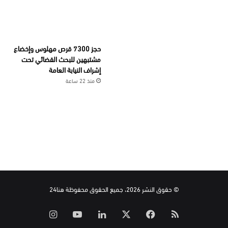
حجز 7300 قرص مهلوس وإخضاع
مشتبهين للبحث القضائي تحت
إشراف النيابة العامة
منذ 22 ساعة
© حقوق النشر 2026، جميع الحقوق محفوظة هنا24
ملخص
‫X
فيسبوك
لينكدإن
‫YouTube
انستقرام