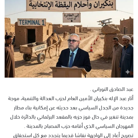
ل
ب
ر
ي
د
ا
إ
ل
ك
ت
ر
و
عبد الصادق النوراني .
ن
أثار عبد الإله بنكيران الأمين العام لحزب العدالة والتنمية، موجة
ي
جديدة من الجدل السياسي بعد حديثه عن إمكانية بناء مطار
ا
بمدينة تنغير في حال فوز حزبه بالمقعد البرلماني بالدائرة خلال
المهرجان السياسي الذي أقامه حزب المصباح بالمدينة .
تصريح أعاد إلى الواجهة نقاشا قديما يتجدد مع كل استحقاق