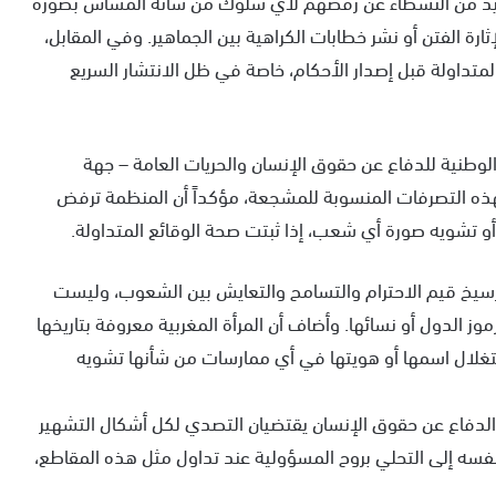
عديد من النشطاء عن رفضهم لأي سلوك من شأنه المساس بصورة
إثارة الفتن أو نشر خطابات الكراهية بين الجماهير. وفي المقابل،
متداولة قبل إصدار الأحكام، خاصة في ظل الانتشار السريع
لوطنية للدفاع عن حقوق الإنسان والحريات العامة – جهة
ره لهذه التصرفات المنسوبة للمشجعة، مؤكداً أن المنظمة ترفض
 أو تشويه صورة أي شعب، إذا ثبتت صحة الوقائع المتداولة.
لترسيخ قيم الاحترام والتسامح والتعايش بين الشعوب، وليست
رموز الدول أو نسائها. وأضاف أن المرأة المغربية معروفة بتاريخها
ستغلال اسمها أو هويتها في أي ممارسات من شأنها تشويه
والدفاع عن حقوق الإنسان يقتضيان التصدي لكل أشكال التشهير
قت نفسه إلى التحلي بروح المسؤولية عند تداول مثل هذه المقاطع،