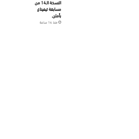
النسخة الـ14 من
مسابقة تيفيناغ
بأملن.
منذ 14 ساعة