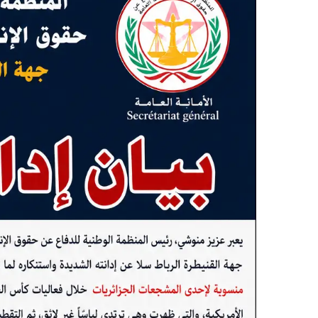
ب
ر
ي
د
ا
إ
ل
ك
ت
ر
و
ن
ي
ا