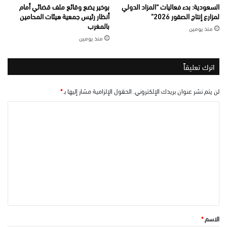
السعودية: بدء فعاليات “المزاد الدولي
بوخير يضع وقائع ملف قضائي أمام
لمزارع إنتاج الصقور 2026”
أنظار رئيس جمعية هيئات المحامين
بالمغرب
منذ يومين
منذ يومين
اترك تعليقاً
لن يتم نشر عنوان بريدك الإلكتروني.
الحقول الإلزامية مشار إليها بـ
*
ا
ل
ت
ع
ل
ي
ق
*
الاسم
*