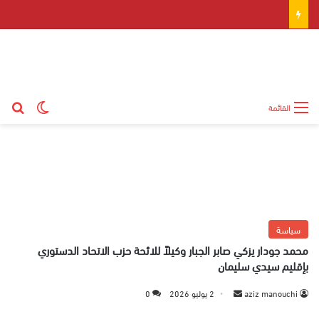
بح
الوضع ال
القائمة
سياسة
محمد جودار يزكي صابر الجبار وكيلاً للائحة حزب الاتحاد الدستوري
بإقليم سيدي سليمان
aziz manouchi
أ
2 يوليو 2026
0
ر