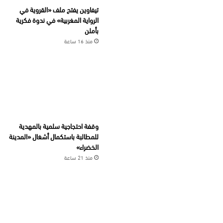
تيفاوين يفتح ملف «القروية في
الرواية المغربية» في ندوة فكرية
بأملن
منذ 16 ساعة
وقفة احتجاجية سلمية بالمهدية
للمطالبة باستكمال أشغال «المدينة
الخضراء»
منذ 21 ساعة