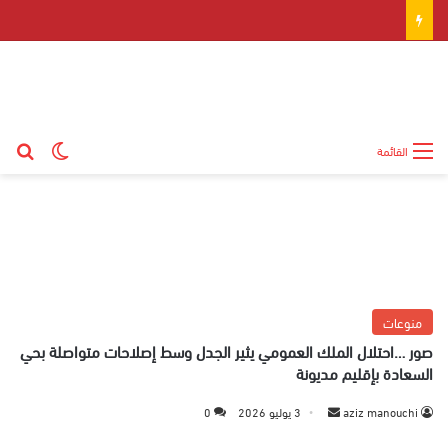
بح
الوضع ال
القائمة
منوعات
صور …احتلال الملك العمومي يثير الجدل وسط إصلاحات متواصلة بحي
السعادة بإقليم مديونة
aziz manouchi
أ
3 يوليو 2026
0
ر