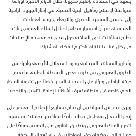
يشهد حي السعادة بإقليم مديونة خلال الأيام الأخيرة أوراشًا
متواصلة لإصلاح وتأهيل البنية التحتية، في إطار الجهود الرامية
إلى تحسين المشهد الحضري والارتقاء بجودة الفضاءات
العمومية، غير أن استمرار مظاهر احتلال الملك العمومي بات
يطرح تساؤلات لدى الساكنة حول مدى نجاعة هذه الإصلاحات
في ظل غياب الالتزام باحترام الفضاء المشترك.
وتُظهر المشاهد الميدانية وجود استغلال للأرصفة وأجزاء من
الطريق العمومي من طرف بعض الأنشطة التجارية، ما يعيق
حركة الراجلين ويؤثر على انسيابية السير، فضلاً عن تشويه المنظر
العام، خاصة في منطقة تعرف أشغالًا لإعادة التأهيل والتحديث.
ويرى عدد من المواطنين أن نجاح مشاريع الإصلاح لا يقتصر على
إنجاز الأشغال فقط، بل يتطلب أيضًا مواكبتها بحملات مستمرة
لتحرير الملك العمومي وتطبيق القانون على الجميع، حفاظًا على
جمالية الحي وضمان حق المواطنين في استعمال الأرصفة