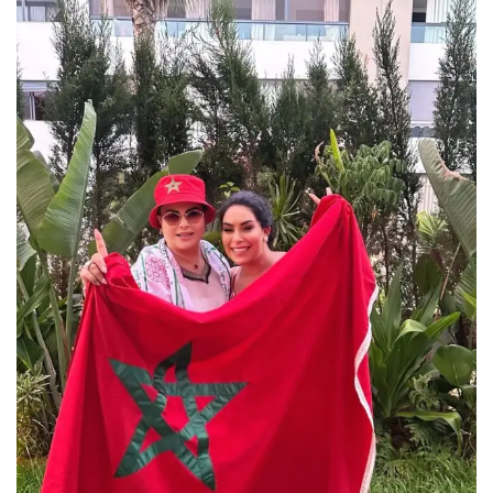
س
ل
ب
ر
ي
د
ا
إ
ل
ك
ت
ر
و
ن
ي
ا