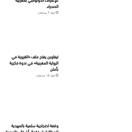
الصحراء.
منذ 7 ساعات
تيفاوين يفتح ملف «القروية في
الرواية المغربية» في ندوة فكرية
بأملن
منذ 10 ساعات
وقفة احتجاجية سلمية بالمهدية
للمطالبة باستكمال أشغال «المدينة