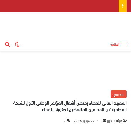
بح
الوضع ال
القائمة
مجتمع
المعهد العالي للقضاء يحتضن أشغال المؤتمر الوطني الأول لشبكة
المحاميات و المحامين المناهضين لعقوبة الاعدام
هيئة التحرير
أ
27 فبراير 2016
0
ر