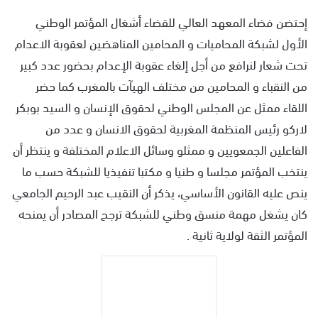
س
إحتضن فضاء المعهد العالي للقضاء أشغال المؤتمر الوطني
ل
الأول لشبكة المحاميات و المحامين المناهضين لعقوبة الاعدام
ب
ر
تحت شعار لنرافع من أجل إلغاء عقوبة الإعدام بحضور عدد كبير
ي
من النقباء و المحامين من مختلف الهيآت بالمغرب كما حضر
د
اللقاء ممثل عن المجلس الوطني لحقوق الإنسان و السيد بوبكر
ا
لاركو رئيس المنظمة المغربية لحقوق الانسان و عدد من
إ
ل
الفاعلين الجمعويين و ممثلو وسائل الاعلام المختلفة و ينتظر أن
ك
ينتخب المؤتمر مجلسا و طنيا و مكتبا تنفيذيا للشبكة حسب ما
ت
ينص عليه القانون الأساسي، يذكر أن النقيب عبد الرحيم الجامعي
ر
كان يشغل مهمة منسق وطني للشبكة ترجح المصادر أن يمنحه
و
ن
المؤتمر الثقة لولاية ثانية .
ي
ا