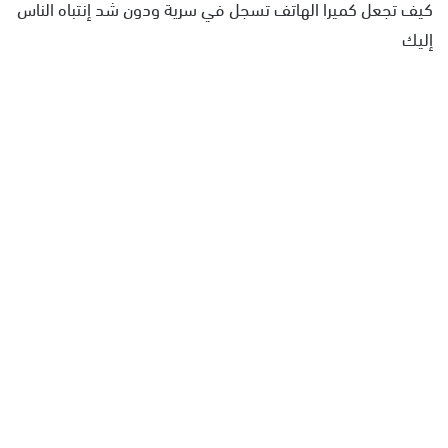
كيف تجعل كميرا الهاتف تسجل في سرية ودون شد إنتباه الناس
ل
إليك
ب
ر
ي
د
ا
إ
ل
ك
ت
ر
و
ن
ي
ا