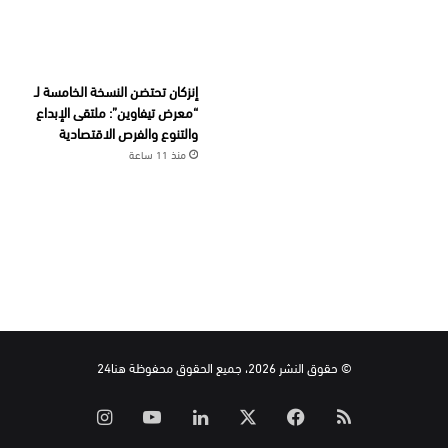
إنزكان تحتضن النسخة الخامسة لـ
“معرض تيفاوين”: ملتقى الإبداع
والتنوع والفرص الاقتصادية
منذ 11 ساعة
© حقوق النشر 2026، جميع الحقوق محفوظة هنا24
ملخص
‫X
فيسبوك
لينكدإن
‫YouTube
انستقرام