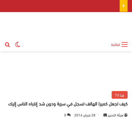
بح
الوضع ال
القائمة
هنا TV
كيف تجعل كميرا الهاتف تسجل في سرية ودون شد إنتباه الناس إليك
هيئة التحرير
أ
28 فبراير 2016
0
ر
س