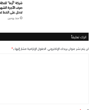
شركة “أرما” للنظاف
صرف الأجرة الشهري
تدخل على الخط تما
منذ يومين
اترك تعليقاً
لن يتم نشر عنوان بريدك الإلكتروني.
الحقول الإلزامية مشار إليها بـ
*
ا
ل
ت
ع
ل
ي
ق
*