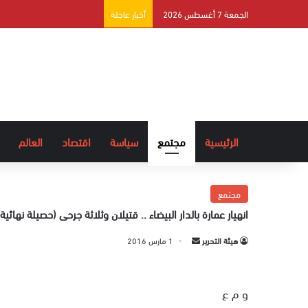
الجمعة 7 أغسطس 2026
أخبار عاجلة
الرئيسية
مجتمع
سياسة
اقتصاد
العالم
مجتمع
انهيار عمارة بالدار البيضاء .. قتيلان وثلاثة جرحى (حصيلة نهائية)
هيئة التحرير
أ
1 مارس 2016
ر
س
و م ع
ل
ب