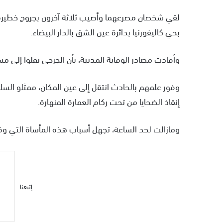
ر
ي
بحي كاليفورنيا بدائرة عين الشق بالدار البيضاء.
د
ا
وأفادت مصادر الوقاية المدنية، بأن الجرحى نقلوا إلى 
إ
ل
ك
وفور علمهم بالحادث انتقل إلى عين المكان، ممثلو السل
ت
إنقاذ الضحايا من تحت ركام العمارة المنهارة.
ر
و
ومازالت لحد الساعة، تجهل أسباب هذه المأساة التي وق
ن
ي
ا
إتبعنا