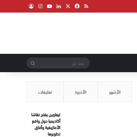
‫X
فيسبوك
ملخص الموقع RSS
لينكدإن
‫YouTube
انستقرام
تسجيل الدخول
بحث
عن
الأشهر
الأخيرة
تعليقات
تيفاوين يفتح نقاشا
أكاديميا حول واقع
الأمازيغية وآفاق
تطويرها