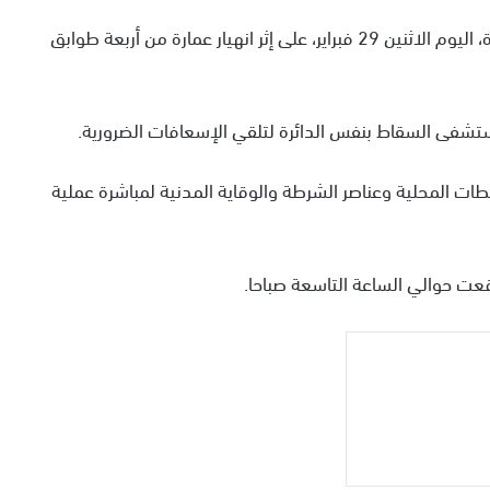
لقي شخصان مصرعهما وأصيب ثلاثة آخرون بجروح خطيرة، اليوم الاثنين 29 فبراير، على إثر انهيار عمارة من أربعة طوابق
مستشفى السقاط بنفس الدائرة لتلقي الإسعافات الضرورية.
طات المحلية وعناصر الشرطة والوقاية المدنية لمباشرة عملية
عت حوالي الساعة التاسعة صباحا.