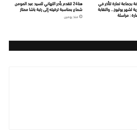
ة بجماعة تمارة تتأخر في
هنا24 تتقدم بأحر التهاني للسيد عبد المومن
ة لشهر يوليوز… والنقابة
شماع بمناسبة ترقيته إلى رتبة باشا ممتاز
رة : مراسلة
منذ يومين