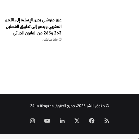
عزيز منوشي يدين الإساءة إلى الأمن
المغربي ويدعو إلى تطبيق الفصلين
263 و265 من القانون الجنائي
منذ ساعتين
© حقوق النشر 2026، جميع الحقوق محفوظة هنا24
ملخص
‫X
فيسبوك
لينكدإن
‫YouTube
انستقرام
الموقع
ر