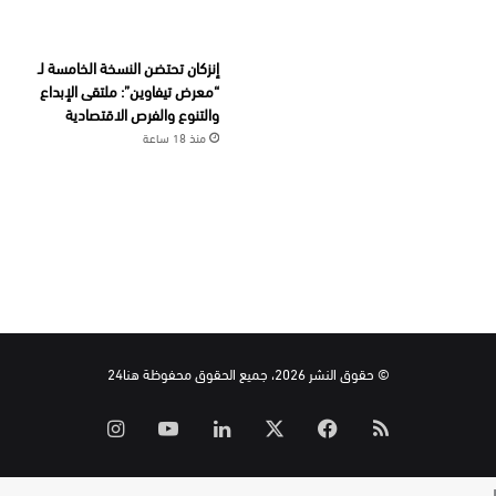
إنزكان تحتضن النسخة الخامسة لـ
“معرض تيفاوين”: ملتقى الإبداع
والتنوع والفرص الاقتصادية
منذ 18 ساعة
© حقوق النشر 2026، جميع الحقوق محفوظة هنا24
ملخص
‫X
فيسبوك
لينكدإن
‫YouTube
انستقرام
الموقع
ر