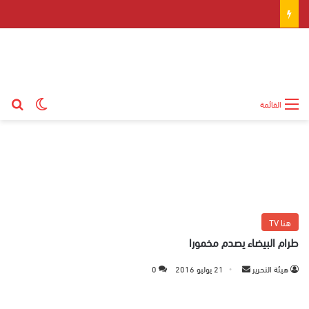
بح
الوضع ال
القائمة
هنا TV
طرام البيضاء يصدم مخمورا
هيئة التحرير
أ
21 يوليو 2016
0
ر
س