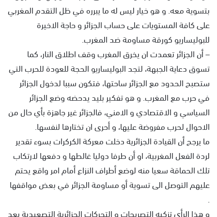
بتسوية معه. و هو خيار ليس له ما يبرره في ظل التقدم المغربي
على كافة المستويات على حساب الجزائر و حاجة الاخيرة
للبوليساريو كورقة مساومة ضد المغرب.
– أن الجزائر تعمدت ان يخرق المغرب وقف اطلاق النار، كما
تسوق دعاية الجبهة، لتجد البوليساريو الحجة للعودة للحرب التي
ستصبح الحدود مع الجزائر ساحتها، فتكون سببا لدخول الجزائر
في حرب مع المغرب. و هو تفكير بليد يدحضه وضع الجزائر
السياسي و الاقتصادي و الامني، فالجزائر غير جاهزة بأي حال من
الاحوال لحرب مفروضة عليها، و أحرى ان تختارها لنفسها.
ما يرجح أن القيادة الجزائرية دخلت معركة الكركرات بسوء تقدير
لردة الفعل المغربية، او أن طرفا دوليا غالطها و دفعها لارتكاب
تلك الحماقة سعيا منه لوضع أطراف النزاع أمام امر واقع يحتم
عليهم التوصل الى تسوية أو مساومة الجزائر في بعض مواقفها
.
و هذا الرأي تزكيه التصريحات و التحركات الجزائرية التصعيدية بعد