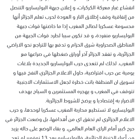
انقشاع غبار معركة الكركرات، و إعلان جبهة البوليساريو التنصل
من إتفاقية وقف إطلاق النار و العودة لحرب تعلم الجزائر أنها
محسومة عسكريا لصالح المغرب إذا ما خاضتها قوات جبهة
البوليساريو منفردة، و قد تكون سببا لطرد قوات الجبهة من
المناطق الصحراوية شرق الحزام و تدفع بها للتراجع نحو الاراضي
الجزائرية، و تفقد الجزائر آخر أوراق ضغطها في صراعها مع
المغرب. لذلك لم تتعدى حرب البوليساريو الجديدة بلاغات
يومية عن حرب افتراضية، حاول الاعلام الجزائري النفخ فيها و
تسويق ان المنطقة باتت خطرة لجعل الاستثمارات الاجنبية
تتوقف في المغرب و يهجره المستثمرين و السياح بهدف
الاضرار به إقتصاديا و يرضخ للشروط الجزائرية.
البوليساريو لا تستطيع محاربة المغرب عسكريا لوحدها، و حرب
الاعلام الجزائري لم تحقق اي من أهدافها، بل وضعت الجزائر في
حرج كبير أمام الراي العام العالمي. و بقاء الوضع على حاله يزيد
من أعباء الخزينة الجزائرية، فالبوليساريو بعد 13 نوفمبر لم تعد