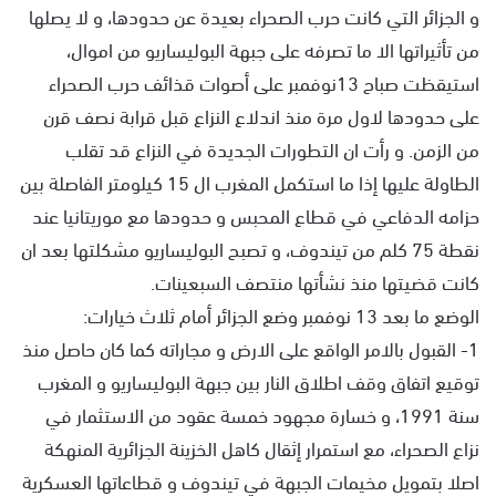
و الجزائر التي كانت حرب الصحراء بعيدة عن حدودها، و لا يصلها
من تأثيراتها الا ما تصرفه على جبهة البوليساريو من اموال،
استيقظت صباح 13نوفمبر على أصوات قذائف حرب الصحراء
على حدودها لاول مرة منذ اندلاع النزاع قبل قرابة نصف قرن
من الزمن. و رأت ان التطورات الجديدة في النزاع قد تقلب
الطاولة عليها إذا ما استكمل المغرب ال 15 كيلومتر الفاصلة بين
حزامه الدفاعي في قطاع المحبس و حدودها مع موريتانيا عند
نقطة 75 كلم من تيندوف، و تصبح البوليساريو مشكلتها بعد ان
كانت قضيتها منذ نشأتها منتصف السبعينات.
الوضع ما بعد 13 نوفمبر وضع الجزائر أمام ثلاث خيارات:
1- القبول بالامر الواقع على الارض و مجاراته كما كان حاصل منذ
توقيع اتفاق وقف اطلاق النار بين جبهة البوليساريو و المغرب
سنة 1991، و خسارة مجهود خمسة عقود من الاستثمار في
نزاع الصحراء، مع استمرار إثقال كاهل الخزينة الجزائرية المنهكة
اصلا بتمويل مخيمات الجبهة في تيندوف و قطاعاتها العسكرية