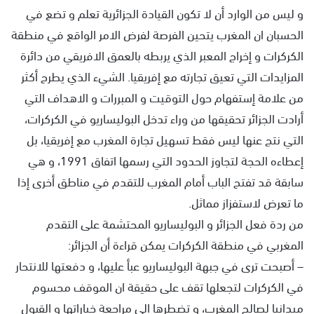
و ليس من الوارد أن لا تكون القيادة الجزائرية تعلم و تضع في
الحسبان ان المغرب يتحين الفرصة لفرض الامر الواقع في منطقة
الكركرات و إخراج المعبر الذي يربطه بالعمق الافريقي من دائرة
المزايدات التي تعيق تجارته مع إفريقيا. الشيء الذي يطرح أكثر
من علامة إستفهام حول التوقيت و المبررات و الاهداف التي
أرادت الجزائر تحقيقها من وراء تدخل البوليساريو في الكركرات،
التي نتج عنها ليس فقط تسهيل تجارة المغرب مع إفريقيا، بل
إعطاءه الحجة لتجاوز الحدود التي رسمها اتفاق 1991، و هي
سابقة قد تفتح الباب أمام المغرب للتقدم في مناطق أخرى إذا
ما تعرض لاستفزاز مماثل.
من ردة فعل الجزائر و البوليساريو المحتشمة على التقدم
المغربي في منطقة الكركرات يمكن قراءة أن الجزائر:
– أصبحت ترى في جبهة البوليساريو عبأ عليها، و دفعتها للانتحار
في الكركرات لتجعلها تقف على حقيقة ان الموقف محسوم
ميدانيا لصالح المغرب، و تضطرها الى مراجعة خياراتها و القبول