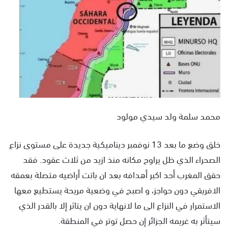
ل
ب
ر
ي
د
ا
إ
ل
ك
محمد سلمة ولد سيدي مولود
ت
ر
خلق وضع ما بعد 13 نوفمبر ديناميكية جديدة على مستوى نزاع
و
ن
الصحراء الذي ظل يراوح مكانه منذ ازيد من ثلاث عقود. فقد
ي
حقق المغرب أحد اكبر أهدافه بعد ان باتت أراضيه متصلة بعمقه
ا
الافريقي دون حواجز، و اصبح في وضعية مريحة يستطيع معها
الاستمرار في النزاع الى ما لانهاية دون ان يتاثر إلا بالقدر الذي
سيتأثر به غريمه الجزائر إن حصل توتر في المنطقة.