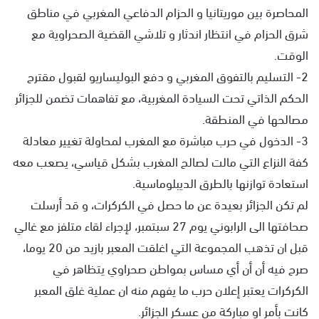
المحاصرة بين موريتانيا و الحزام الدفاعي المغربي في مناطق
شرق الحزام في انتظار اندثار و تلاشي القضية الصحراوية مع
الوقت.
2- التسليم بالتفوق المغربي و دفع البوليساريو لقبول مقترح
الحكم الذاتي تحت السيادة المغربية، مع تفاهمات تضمن للجزائر
مصالحها في المنطقة.
3- الدخول في حرب مباشرة مع المغرب لمحاولة تغيير معادلة
كفة النزاع التي مالت لصالح المغرب بشكل قياسي، يصعب معه
استعادة توازنها بالطرق الديبلوماسية.
لم تكن الجزائر بعيدة عن ما حصل في الكركرات، و قد أرسلت
صحافتها الى الرابوني يوم 27 سبتمبر، لإجراء لقاء متلفز مع غالي
قبل ان تذهب المجموعة التي اغلقت المعبر بازيد من 20 يوما،
صرح فيه أن أن أي مساس بمواطن صحراوي يتظاهر في
الكركرات يعتبر إعلان حرب ما يفهم منه ان عملية غلق المعبر
كانت بأمر او مباركة من عسكر الجزائر.