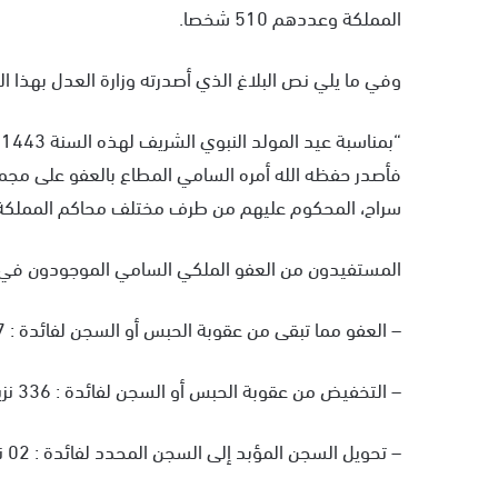
المملكة وعددهم 510 شخصا.
وفي ما يلي نص البلاغ الذي أصدرته وزارة العدل بهذا 
فأصدر حفظه الله أمره السامي المطاع بالعفو على مج
سراح، المحكوم عليهم من طرف مختلف محاكم المملكة الشريفة وعدهم 0
المستفيدون من العفو الملكي السامي الموجودون في حالة اعتقال وعددهم 345 س
– العفو مما تبقى من عقوبة الحبس أو السجن لفائدة : 07 نزلاء
– التخفيض من عقوبة الحبس أو السجن لفائدة : 336 نزيلا
– تحويل السجن المؤبد إلى السجن المحدد لفائدة : 02 نزيلين اثنين