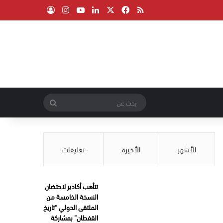
‫X
فيسبوك
ملخص الموقع RSS
لينكدإن
‫YouTube
انستقرام
تسجيل الدخول
بحث
عن
الأشهر
الأخيرة
تعليقات
تتأهب أكادير لاحتضان
النسخة الخامسة من
الملتقى الدولي “تاريخ
القفطان” بمشاركة