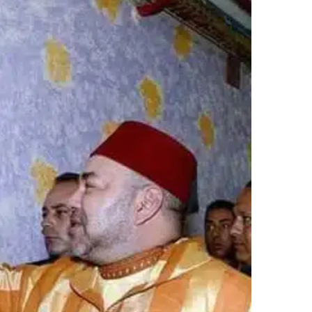
ر
ي
د
ا
إ
ل
ك
ت
ر
و
ن
ي
ا