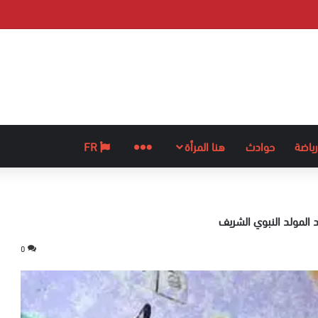
رياضة
حوادث
هنا المرأة
المزيد
FR
0