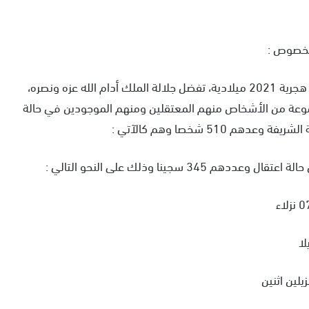
الخصوص :
“بمناسبة عيد المولد النبوي الشريف لهذه السنة 1443 هجرية 2021 ميلادية، تفضل جلالة الملك أدام الله عزه ونصره،
موعة من الأشخاص منهم المعتقلين ومنهم الموجودين في حالة
51 شخصا وهم كالآتي :
جينا وذلك على النحو التالي :