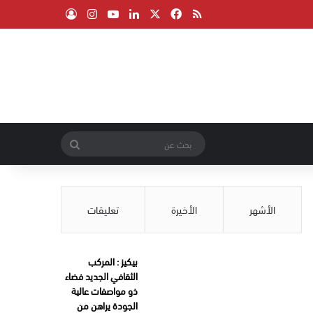
‫X
فيسبوك
ملخص الموقع RSS
لينكدإن
‫YouTube
انستقرام
تسجيل الدخول
بحث
عن
الأشهر
الأخيرة
تعليقات
بيكيز : المركب
الثقافي الجديد فضاء
ذو مواصفات عالية
الجودة يراهن من