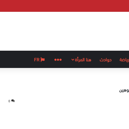
رياضة
حوادث
هنا المرأة
المزيد
FR
كوهين
0