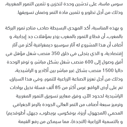
سوس ماسة، على تدشين وحدة لتخزين و تثمين التمور المغربية،
وذلك من أجل تطوير و تثمين مادة التمر وضمان تسويقها.
و بهذه المناسبة، أكد المهدي البسيطة صاحب متاجر تمور البركة
بالمغرب، أن قطاع التمور بالمغرب يزخر بمؤهلات جد إيجابية، و
أضاف أن هذا المشروع له آثار سوسيو ديمغرافية أكثر من آثار
إقتصادية، و الذي يتجلى في خلق 350 منصب شغل مؤهل في
أفق وصول إلى 600 منصب شغل بشكل مباشر، و توفر الوحدة
حاليا 1500 منصب بشكل غير مباشر بين أكادير و الراشيدية،
وذلك من أجل تعزيز الصناعة الزراعية للتمور، وفي هذا السياق،
تم على أرض الواقع غرس أكثر من 85 ألف فسلة نخيل بواحات
الراشيدية لحدود الآن، وفق معايير تسويق التمور المغربية
وترميز سبعة أصناف من التمر العالي الجودة بالرمز الجغرافي
المحمي (المجهول، أزيزة، بوفكوس، بويطوب، جيهل، أطوقديم)
و بالتسمية الزراعية (النجدة)، مما سيمكن من رفع القيمة