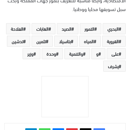
سبل تسويقها محليا ووطنيا.
البحري
التمور
الصيد
الغابات
الفلاحة
القروية
المياه
بتاسيلا
تثمين
تدشين
على
و
والتنمية
وحدة
وزير
يشرف
بينتيريست
ماسنجر
واتساب
تيلقرام