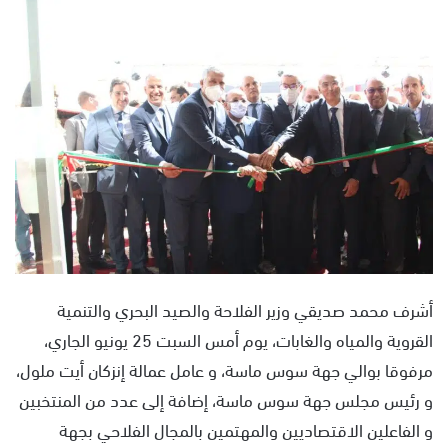
س
ل
ب
ر
ي
د
ا
إ
ل
ك
ت
ر
و
أشرف محمد صديقي وزير الفلاحة والصيد البحري والتنمية
ن
القروية والمياه والغابات، يوم أمس السبت 25 يونيو الجاري،
ي
مرفوقا بوالي جهة سوس ماسة، و عامل عمالة إنزكان أيت ملول،
ا
و رئيس مجلس جهة سوس ماسة، إضافة إلى عدد من المنتخبين
و الفاعلين الاقتصاديين والمهتمين بالمجال الفلاحي بجهة