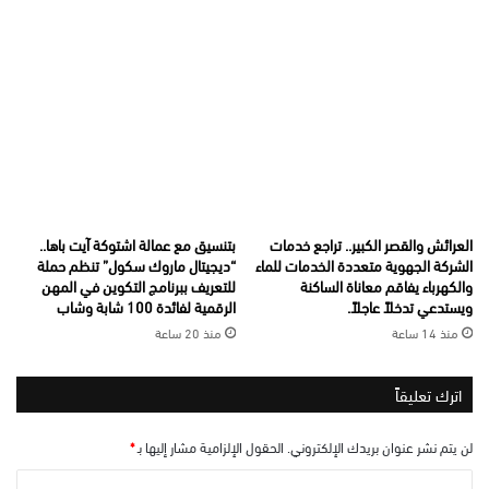
العرائش والقصر الكبير.. تراجع خدمات
بتنسيق مع عمالة اشتوكة آيت باها..
الشركة الجهوية متعددة الخدمات للماء
“ديجيتال ماروك سكول” تنظم حملة
والكهرباء يفاقم معاناة الساكنة
للتعريف ببرنامج التكوين في المهن
ويستدعي تدخلاً عاجلاً.
الرقمية لفائدة 100 شابة وشاب
منذ 14 ساعة
منذ 20 ساعة
اترك تعليقاً
لن يتم نشر عنوان بريدك الإلكتروني.
الحقول الإلزامية مشار إليها بـ
*
ا