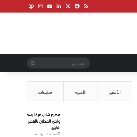
‫X
فيسبوك
ملخص الموقع RSS
لينكدإن
‫YouTube
انستقرام
تسجيل الدخول
بحث
عن
الأشهر
الأخيرة
تعليقات
مصرع شاب غرقا بسد
وادي المخازن بالقصر
الكبير.
منذ ساعة واحدة