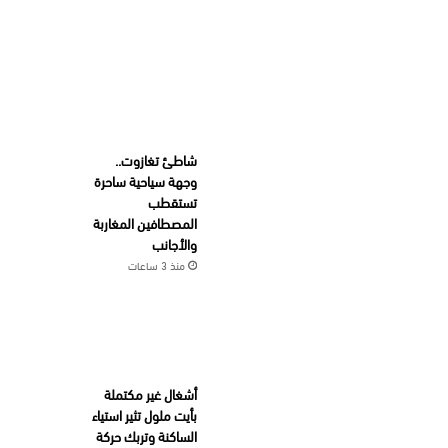
شاطئ تغازوت..
وجهة سياحية ساحرة
تستقطب
المصطافين المغاربة
والأجانب
منذ 3 ساعات
أشغال غير مكتملة
بأيت ملول تثير استياء
الساكنة وتربك حركة