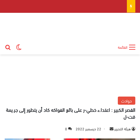
بح
الوضع ال
القائمة
حوادث
القصر الكبير : اعتدا.ء خطي-ر على بائع الفواكه كاد أن يتطور إلى جر.يمة
قت-ل
هيئة التحرير
أ
22 ديسمبر 2022
0
ر