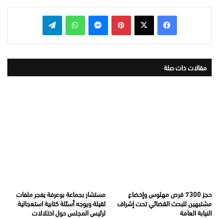
بينتيريست
ماسنجر
واتساب
تيلقرام
مقالات ذات صلة
حجز 7300 قرص مهلوس وإخضاع
مستشار بجماعة بوعرفة يفجر ملفات
مشتبهين للبحث القضائي تحت إشراف
ثقيلة ويوجه أسئلة كتابية استعجالية
النيابة العامة
لرئيس المجلس حول اختلالات