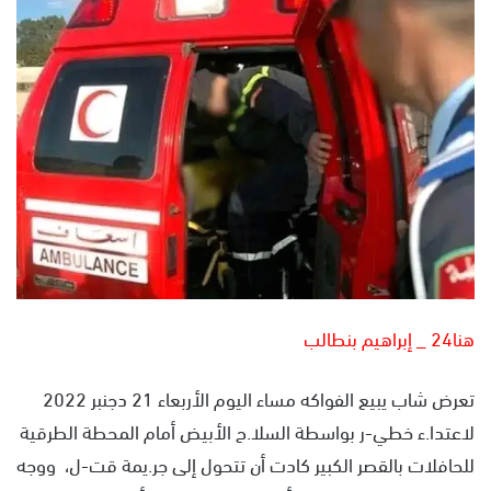
س
ل
ب
ر
ي
د
ا
إ
ل
ك
ت
ر
و
هنا24 _ إبراهيم بنطالب
ن
ي
تعرض شاب يبيع الفواكه مساء اليوم الأربعاء 21 دجنبر 2022
ا
لاعتدا.ء خطي-ر بواسطة السلا.ح الأبيض أمام المحطة الطرقية
للحافلات بالقصر الكبير كادت أن تتحول إلى جر.يمة قت-ل، ووجه