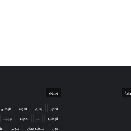
رعية
وسوم
أكادير
إقليم
الدورة
الوطني
الوطنية
ب
بمدينة
تيزنيت
حول
سلطنة عمان
سوس
عا