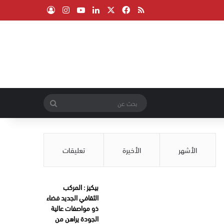
‫X
فيسبوك
ملخص الموقع RSS
لينكدإن
‫YouTube
انستقرام
تسجيل الدخول
بحث
عن
الأشهر
الأخيرة
تعليقات
بيكيز : المركب
الثقافي الجديد فضاء
ذو مواصفات عالية
الجودة يراهن من