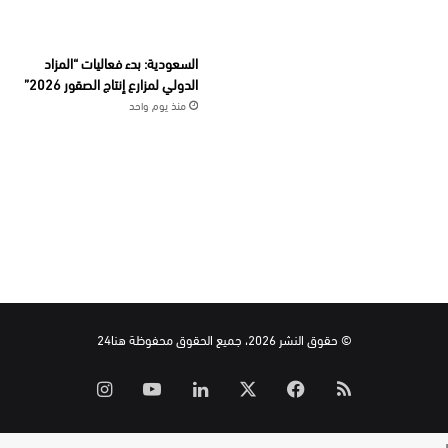
السعودية: بدء فعاليات “المزاد
الدولي لمزارع إنتاج الصقور 2026”
منذ يوم واحد
© حقوق النشر 2026، جميع الحقوق محفوظة هنا24
ملخص
‫X
فيسبوك
لينكدإن
‫YouTube
انستقرام
الموقع
ر