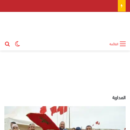
بح
الوضع ال
القائمة
المدارية