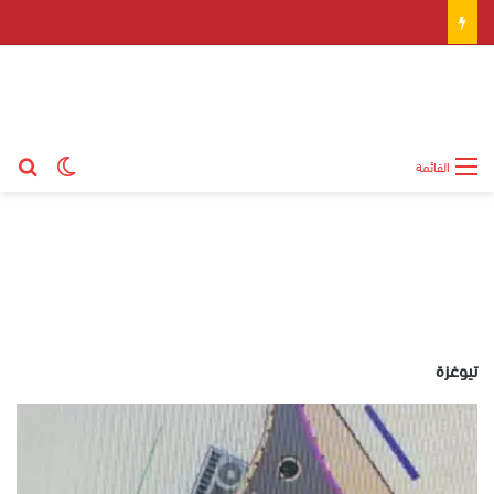
بح
الوضع ال
القائمة
تيوغزة