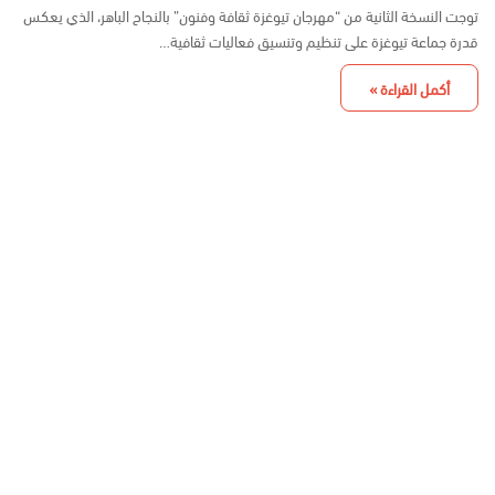
توجت النسخة الثانية من “مهرجان تيوغزة ثقافة وفنون” بالنجاح الباهر، الذي يعكس
قدرة جماعة تيوغزة على تنظيم وتنسيق فعاليات ثقافية…
أكمل القراءة »