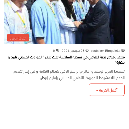
ثقافة وفن
boubaker Elmguielle
28 سبتمبر 2024
0
ملتقى قبائل تكنة الثقافي في نسخته السادسة تحت شعار “الموروث الحساني تاريخ و
حضارة”
تجسيدا للعزم الوطيد و الالتزام الراسخ للرقي بقطاع الثقافة و في إطار تقديم
الدعم اللامشروط للموروث الثقافي الحساني بإقليم إنزكان…
أكمل القراءة »